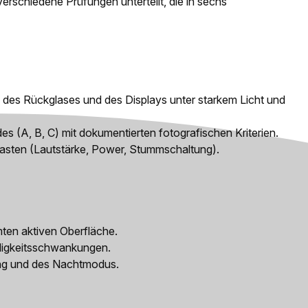
erschiedene Prüfungen unterteilt, die in sechs
 des Rückglases und des Displays unter starkem Licht und
es (A, B, C) mit dokumentierten fotografischen Kriterien.
Tasten (Lautstärke, Power, Stummschaltung).
mten aktiven Oberfläche.
lligkeitsschwankungen.
ung und des Nachtmodus.