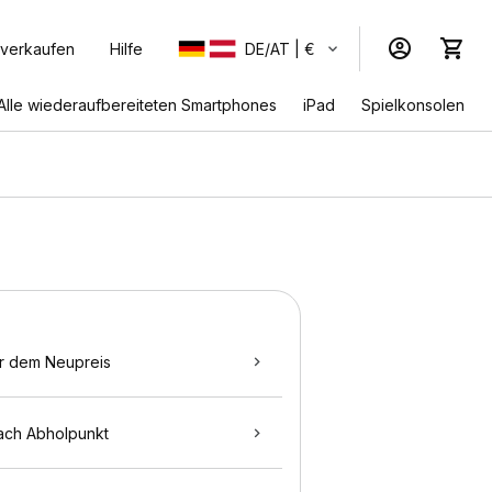
 verkaufen
Hilfe
DE/AT | €
Alle wiederaufbereiteten Smartphones
iPad
Spielkonsolen
r dem Neupreis
ach Abholpunkt