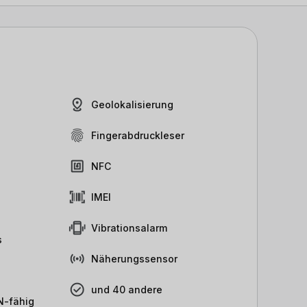
Geolokalisierung
Fingerabdruckleser
NFC
IMEI
Vibrationsalarm
s
Näherungssensor
und 40 andere
-fähig