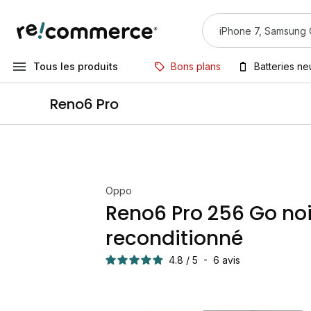
Tous les produits
Bons plans
Batteries n
Reno6 Pro
Oppo
Reno6 Pro 256 Go noi
reconditionné
4.8
/
5
-
6
avis