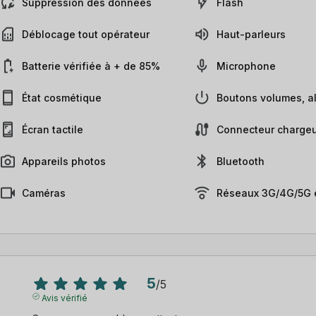
Suppression des données
Flash
Déblocage tout opérateur
Haut-parleurs
Batterie vérifiée à + de 85%
Microphone
État cosmétique
Boutons volumes, al
Écran tactile
Connecteur chargeu
Appareils photos
Bluetooth
Caméras
Réseaux 3G/4G/5G e
5
/
5
Avis vérifié