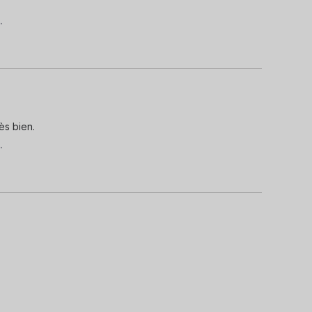
.
ès bien.
.