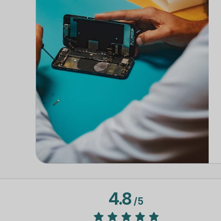
4.8
/
5