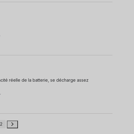
.
ité réelle de la batterie, se décharge assez 
.
2