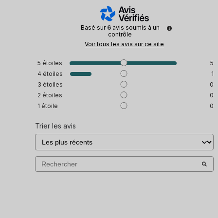
Basé sur
6
avis soumis à un
contrôle
Voir tous les avis sur ce site
5
étoiles
5
4
étoiles
1
3
étoiles
0
2
étoiles
0
1
étoile
0
Trier les avis