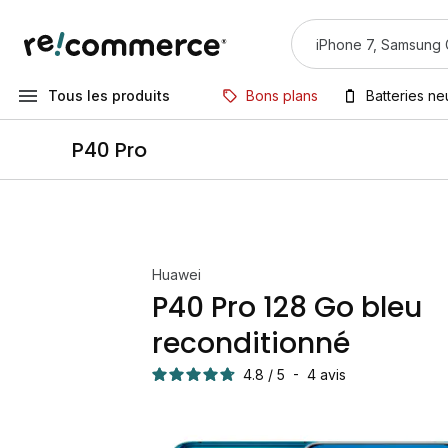
Tous les produits
Bons plans
Batteries n
P40 Pro
Huawei
P40 Pro 128 Go bleu
reconditionné
4.8
/
5
-
4
avis