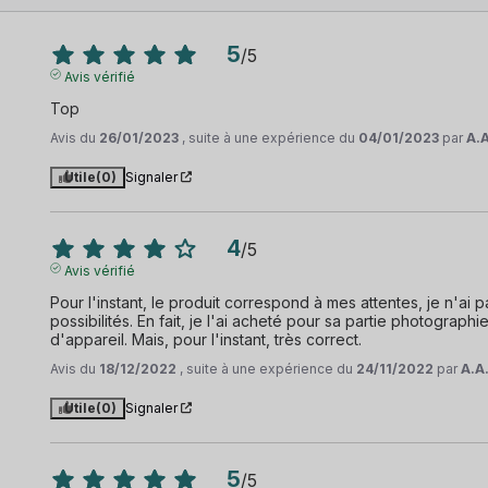
5
/
5
Avis vérifié
Top
Avis du
26/01/2023
, suite à une expérience du
04/01/2023
par
A.A
Utile
(0)
Signaler
4
/
5
Avis vérifié
Pour l'instant, le produit correspond à mes attentes, je n'ai 
possibilités. En fait, je l'ai acheté pour sa partie photographie
d'appareil. Mais, pour l'instant, très correct.
Avis du
18/12/2022
, suite à une expérience du
24/11/2022
par
A.A
Utile
(0)
Signaler
5
/
5