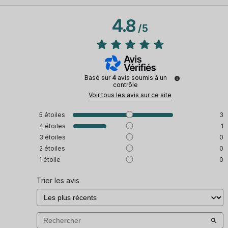
4.8
/
5
Basé sur
4
avis soumis à un
contrôle
Voir tous les avis sur ce site
5
étoiles
3
4
étoiles
1
3
étoiles
0
2
étoiles
0
1
étoile
0
Trier les avis