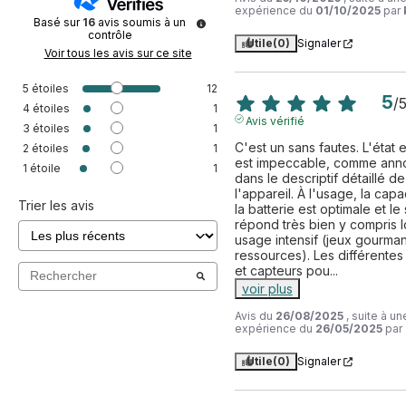
expérience du
01/10/2025
par
Basé sur
16
avis soumis à un
contrôle
Utile
(0)
Signaler
Voir tous les avis sur ce site
5
étoiles
12
5
/
4
étoiles
1
Avis vérifié
3
étoiles
1
C'est un sans fautes. L'état e
2
étoiles
1
est impeccable, comme ann
1
étoile
1
dans le descriptif détaillé de 
l'appareil. À l'usage, la capa
Trier les avis
la batterie est optimale et le
répond très bien y compris lo
usage intensif (jeux gourman
ressources). Les différentes
et capteurs pou
...
voir plus
Avis du
26/08/2025
, suite à un
expérience du
26/05/2025
par
Utile
(0)
Signaler