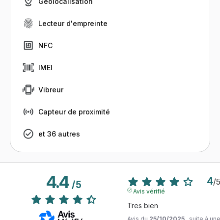
Géolocalisation
Lecteur d'empreinte
NFC
IMEI
Vibreur
Capteur de proximité
et 36 autres
4.4
4
/
/
5
Avis vérifié
Tres bien
Avis du
25/10/2025
, suite à un