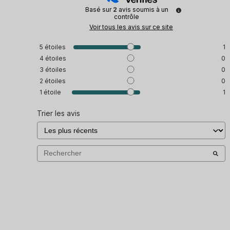
Basé sur
2
avis soumis à un
contrôle
Voir tous les avis sur ce site
5
étoiles
1
4
étoiles
0
3
étoiles
0
2
étoiles
0
1
étoile
1
Trier les avis