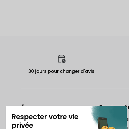
30 jours pour changer d'avis
À propos
Service cli
Le Guide du reconditionné
frch@recomme
Qui est Recommerce® ?
Lundi-Vendredi