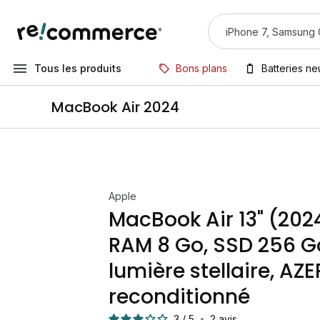
Tous les produits
Bons plans
Batteries n
MacBook Air 2024
Apple
MacBook Air 13" (2024
RAM 8 Go, SSD 256 G
lumière stellaire, AZ
reconditionné
3
/
5
-
2
avis