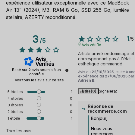
expérience utilisateur exceptionnelle avec ce MacBook
Air 13" (2024), M3, RAM 8 Go, SSD 256 Go, lumière
stellaire, AZERTY reconditionné.
3
1
/
5
/
5
Avis vérifié
Article arrivé endommagé et 
correspondant pas à l'état 
esthétique commandé
Basé sur
2
avis soumis à un
Avis du
22/10/2025
, suite à un
contrôle
expérience du
27/08/2025
par
Voir tous les avis sur ce site
Adrien B.
Utile
(0)
Signaler
5
étoiles
1
4
étoiles
0
3
étoiles
0
Réponse de
recommerce.com
2
étoiles
0
Bonjour, 

1
étoile
1
Nous vous 
Trier les avis
remercions 