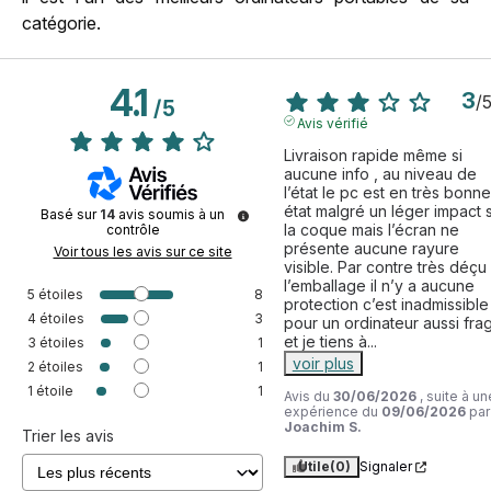
catégorie.
4.1
3
/
/
5
Avis vérifié
Livraison rapide même si 
aucune info , au niveau de 
l’état le pc est en très bonne 
état malgré un léger impact s
Basé sur
14
avis soumis à un
la coque mais l’écran ne 
contrôle
présente aucune rayure 
Voir tous les avis sur ce site
visible. Par contre très déçu 
l’emballage il n’y a aucune 
5
étoiles
8
protection c’est inadmissible 
4
étoiles
3
pour un ordinateur aussi fragi
et je tiens à
...
3
étoiles
1
voir plus
2
étoiles
1
1
étoile
1
Avis du
30/06/2026
, suite à un
expérience du
09/06/2026
par
Joachim S.
Trier les avis
Utile
(0)
Signaler