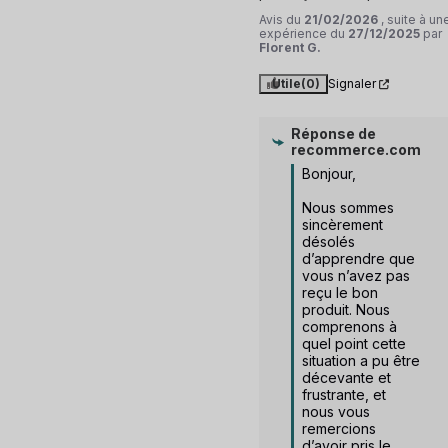
Avis du
21/02/2026
, suite à un
expérience du
27/12/2025
par
Florent G.
Utile
(0)
Signaler
Réponse de
recommerce.com
Bonjour,

Nous sommes 
sincèrement 
désolés 
d’apprendre que 
vous n’avez pas 
reçu le bon 
produit. Nous 
comprenons à 
quel point cette 
situation a pu être 
décevante et 
frustrante, et 
nous vous 
remercions 
d’avoir pris le 