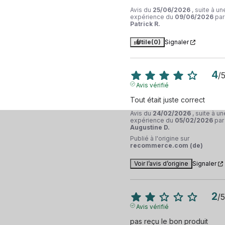
Avis du
25/06/2026
, suite à un
expérience du
09/06/2026
par
Patrick R.
Utile
(0)
Signaler
4
/
Avis vérifié
Tout était juste correct
Avis du
24/02/2026
, suite à un
expérience du
05/02/2026
par
Augustine D.
Publié à l'origine sur
recommerce.com (de)
Voir l’avis d’origine
Signaler
2
/
5
Avis vérifié
pas reçu le bon produit