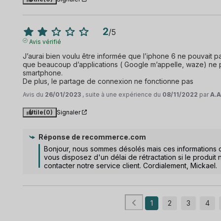
2
/
5
Avis vérifié
J’aurai bien voulu être informée que l’iphone 6 ne pouvait pas 
que beaucoup d’applications ( Google m’appelle, waze) ne pe
smartphone.

De plus, le partage de connexion ne fonctionne pas
Avis du
26/01/2023
, suite à une expérience du
08/11/2022
par
A.A
Utile
(0)
Signaler
Réponse de
recommerce.com
Bonjour, nous sommes désolés mais ces informations doiv
vous disposez d'un délai de rétractation si le produit n
contacter notre service client. Cordialement, Mickael.
1
2
3
4