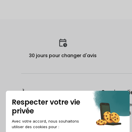
30 jours pour changer d'avis
À propos
Service cli
Le Guide du reconditionné
frch@recomme
Qui est Recommerce® ?
Lundi-Vendredi
Comment Recommerce® Swiss
reconditionne vos appareils ?