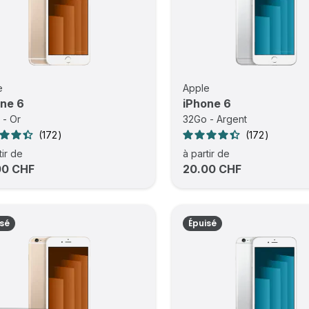
e
Apple
ne 6
iPhone 6
 - Or
32Go - Argent
172
172
tir de
à partir de
00 CHF
20.00 CHF
isé
Épuisé