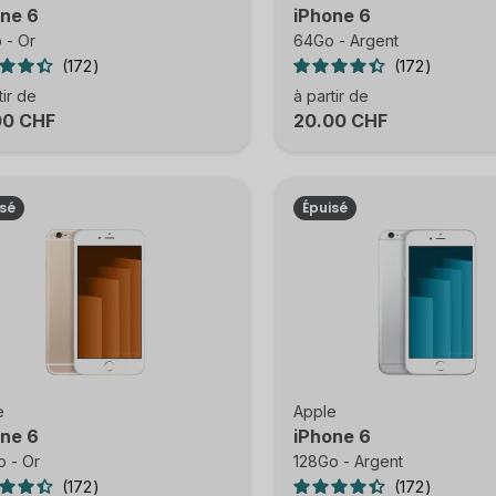
ne 6
iPhone 6
 - Or
64Go - Argent
172
172
tir de
à partir de
00 CHF
20.00 CHF
isé
Épuisé
e
Apple
ne 6
iPhone 6
o - Or
128Go - Argent
172
172