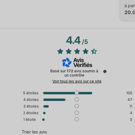
à par
20.
4.4
/
5
Basé sur
172
avis soumis à
un contrôle
Voir tous les avis sur ce site
5
étoiles
105
4
étoiles
47
3
étoiles
11
2
étoiles
4
1
étoile
5
Trier les avis