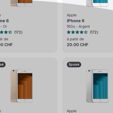
e
Apple
ne 6
iPhone 6
- Or
16Go - Argent
172
172
tir de
à partir de
00 CHF
20.00 CHF
isé
Épuisé
e
Apple