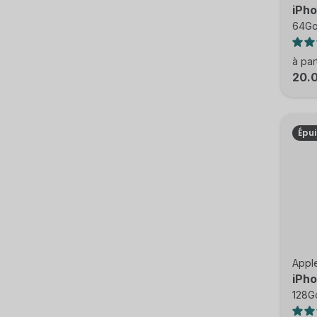
iPho
64Go
à par
20.
Épu
Appl
iPho
128G