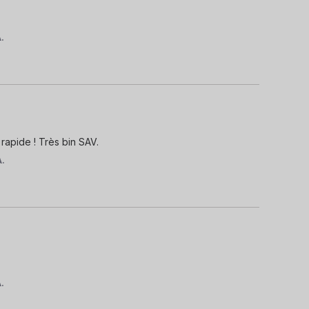
.
 rapide ! Très bin SAV.
A.
.