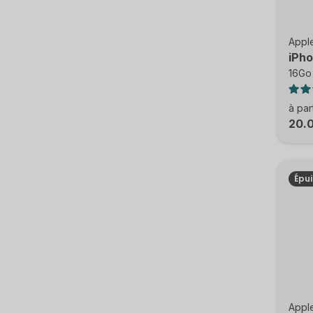
Appl
iPho
16Go 
à par
20.
Épu
Appl