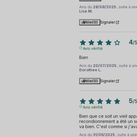
Avis du
28/08/2025
, suite à u
Lise M.
Utile
(0)
Signaler
4
/
Avis vérifié
Bien
Avis du
20/07/2025
, suite à 
Dorothee L.
Utile
(0)
Signaler
5
/
Avis vérifié
Bien que ce soit un vieil appa
recondionnement a été un suc
va bien. C'est comme si j'av
Avis du
31/05/2025
, suite à u