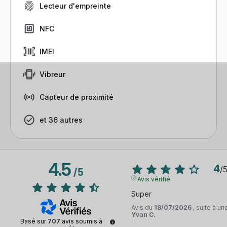
Lecteur d'empreinte
NFC
IMEI
Vibreur
Capteur de proximité
et 36 autres
4.5
4
/
/
5
Avis vérifié
Super
Avis du
18/07/2026
, suite à u
Yvan C.
Basé sur
707
avis soumis à