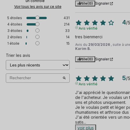
un contrôle
Utile
(0)
Signaler
Voir tous les avis sur ce site
5
étoiles
431
4
/
4
étoiles
214
Avis vérifié
3
étoiles
33
tres bienmerci
2
étoiles
14
1
étoile
15
Avis du
29/03/2026
, suite à u
Karim B.
Trier les avis
Utile
(0)
Signaler
5
/
Avis vérifié
J'ai apprécié le questionnair
de l'acheteur. Je voulais un 
sms et photos uniquement.

Je le voulais petit et léger
rhumatismes et arthrose dus à
J'ai été orientée vers un mod
satis
...
voir plus