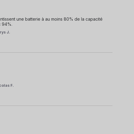
antissent une batterie à au moins 80% de la capacité 
ec 94%.
rys J.
colas F.