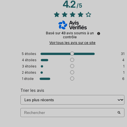
4.2
/
5
Basé sur
43
avis soumis à un
contrôle
Voir tous les avis sur ce site
5
étoiles
31
4
étoiles
4
3
étoiles
1
2
étoiles
1
1
étoile
6
Trier les avis