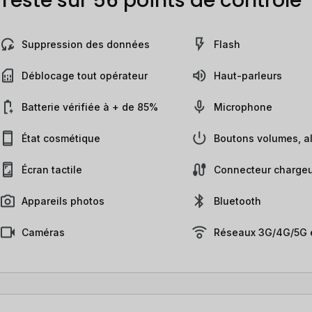
Testé sur 56 points de contrôle
Suppression des données
Flash
Déblocage tout opérateur
Haut-parleurs
Batterie vérifiée à + de 85%
Microphone
État cosmétique
Boutons volumes, al
Écran tactile
Connecteur chargeu
Appareils photos
Bluetooth
Caméras
Réseaux 3G/4G/5G e