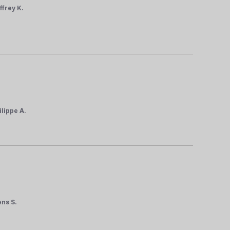
ffrey K.
ilippe A.
ens S.