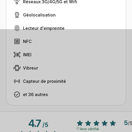
Réseaux 3G/4G/5G et Wifi
Géolocalisation
Lecteur d'empreinte
NFC
IMEI
Vibreur
Capteur de proximité
et 36 autres
4.7
5
/
/
5
Avis vérifié