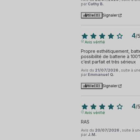
par
Cathy B.
Utile
(0)
Signaler
4
/
Avis vérifié
Propre esthétiquement, batt
possibilité de batterie à 10
c’est parfait et très sérieux
Avis du
21/07/2026
, suite à u
par
Emmanuel Q.
Utile
(0)
Signaler
4
/
Avis vérifié
RAS
Avis du
20/07/2026
, suite à 
par
J.M.