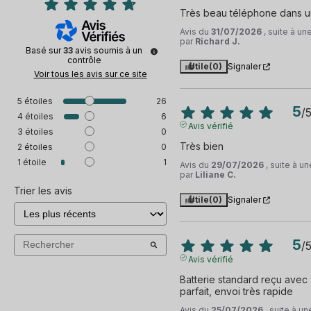
Très beau téléphone dans un
Avis du
31/07/2026
, suite à u
par
Richard J.
Basé sur
33
avis soumis à un
contrôle
Utile
(0)
Signaler
Voir tous les avis sur ce site
5
étoiles
26
5
/
4
étoiles
6
Avis vérifié
3
étoiles
0
Très bien
2
étoiles
0
1
étoile
1
Avis du
29/07/2026
, suite à 
par
Liliane C.
Trier les avis
Utile
(0)
Signaler
5
/
Avis vérifié
Batterie standard reçu avec 9
parfait, envoi très rapide
Avis du
25/07/2026
, suite à u