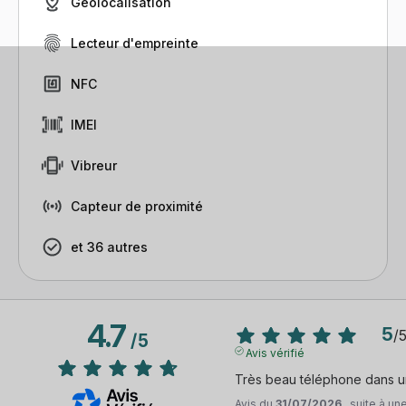
Géolocalisation
Lecteur d'empreinte
NFC
IMEI
Vibreur
Capteur de proximité
et 36 autres
4.7
5
/
/
5
Avis vérifié
Très beau téléphone dans un
Avis du
31/07/2026
, suite à u