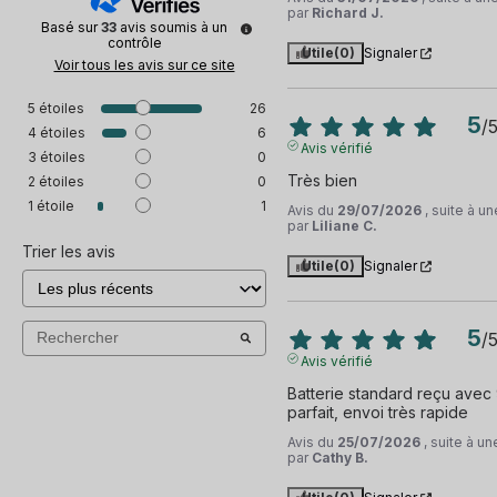
par
Richard J.
Basé sur
33
avis soumis à un
contrôle
Utile
(0)
Signaler
Voir tous les avis sur ce site
5
étoiles
26
5
/
4
étoiles
6
Avis vérifié
3
étoiles
0
Très bien
2
étoiles
0
1
étoile
1
Avis du
29/07/2026
, suite à 
par
Liliane C.
Trier les avis
Utile
(0)
Signaler
5
/
Avis vérifié
Batterie standard reçu avec 9
parfait, envoi très rapide
Avis du
25/07/2026
, suite à u
par
Cathy B.