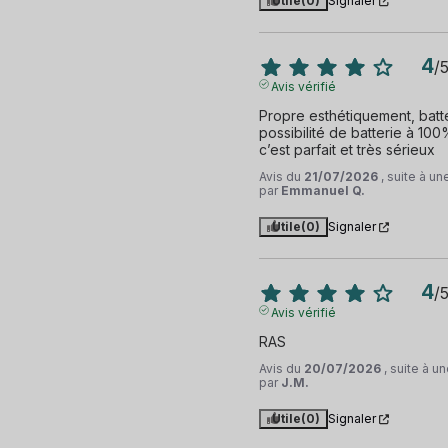
Utile
(0)
Signaler
4
/
Avis vérifié
Propre esthétiquement, batt
possibilité de batterie à 10
c’est parfait et très sérieux
Avis du
21/07/2026
, suite à u
par
Emmanuel Q.
Utile
(0)
Signaler
4
/
Avis vérifié
RAS
Avis du
20/07/2026
, suite à 
par
J.M.
Utile
(0)
Signaler