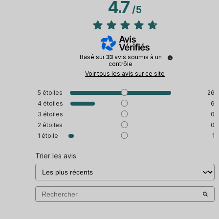
4.7
/
5
Basé sur
33
avis soumis à un
contrôle
Voir tous les avis sur ce site
5
étoiles
26
4
étoiles
6
3
étoiles
0
2
étoiles
0
1
étoile
1
Trier les avis