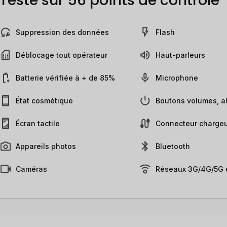
Testé sur 56 points de contrôle
Suppression des données
Flash
Déblocage tout opérateur
Haut-parleurs
Batterie vérifiée à + de 85%
Microphone
État cosmétique
Boutons volumes, al
Écran tactile
Connecteur chargeu
Appareils photos
Bluetooth
Caméras
Réseaux 3G/4G/5G e