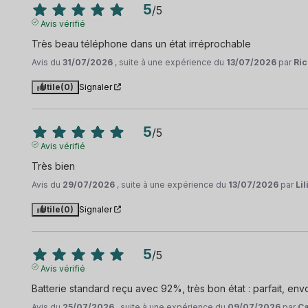
5
/
5
Avis vérifié
Très beau téléphone dans un état irréprochable
Avis du
31/07/2026
, suite à une expérience du
13/07/2026
par
Ric
Utile
(0)
Signaler
5
/
5
Avis vérifié
Très bien
Avis du
29/07/2026
, suite à une expérience du
13/07/2026
par
Li
Utile
(0)
Signaler
5
/
5
Avis vérifié
Batterie standard reçu avec 92%, très bon état : parfait, envo
Avis du
25/07/2026
, suite à une expérience du
09/07/2026
par
Ca