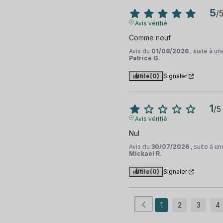
5
/
Avis vérifié
Comme neuf
Avis du
01/08/2026
, suite à u
Patrice G.
Utile
(0)
Signaler
1
/
5
Avis vérifié
Nul
Avis du
30/07/2026
, suite à 
Mickael R.
Utile
(0)
Signaler
1
2
3
4