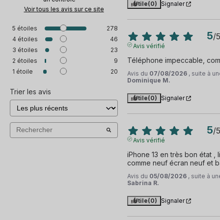
Utile
(0)
Signaler
Voir tous les avis sur ce site
5
étoiles
278
5
/
4
étoiles
46
Avis vérifié
3
étoiles
23
Téléphone impeccable, com
2
étoiles
9
1
étoile
20
Avis du
07/08/2026
, suite à 
Dominique M.
Trier les avis
Utile
(0)
Signaler
5
/
Avis vérifié
iPhone 13 en très bon état , l
comme neuf écran neuf et b
Avis du
05/08/2026
, suite à 
Sabrina R.
Utile
(0)
Signaler