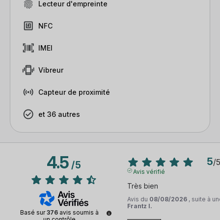
Lecteur d'empreinte
NFC
IMEI
Vibreur
Capteur de proximité
et 36 autres
4.5
5
/
/
5
Avis vérifié
Très bien
Avis du
08/08/2026
, suite à 
Frantz I.
Basé sur
376
avis soumis à
un contrôle