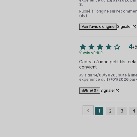
expérience du
23/02/2026
par
S.
Publié à l'origine sur
recommer
(de)
Voir l’avis d’origine
Signaler
4
/
Avis vérifié
Cadeau à mon petit fils, cela 
convient
Avis du
14/03/2026
, suite à un
expérience du
17/01/2026
par
Utile
(0)
Signaler
1
2
3
4