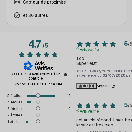
Capteur de proximité
et 36 autres
4.7
5
/
/
5
Avis vérifié
Top 

Super état
Avis du
18/07/2026
, suite à un
Basé sur
18
avis soumis à un
expérience du
02/07/2026
pa
contrôle
Voir tous les avis sur ce site
Utile
(0)
Signaler
5
étoiles
15
4
étoiles
2
5
/
3
étoiles
0
Avis vérifié
2
étoiles
0
cet article répond à mes beso
1
étoile
1
le sav est très bien