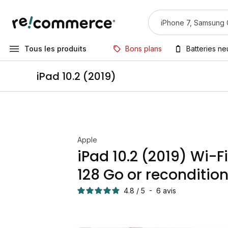
Tous les produits
Bons plans
Batteries n
iPad 10.2 (2019)
Apple
iPad 10.2 (2019) Wi-F
128 Go or reconditio
4.8
/
5
-
6
avis