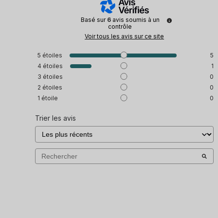
Basé sur
6
avis soumis à un
contrôle
Voir tous les avis sur ce site
5
étoiles
5
4
étoiles
1
3
étoiles
0
2
étoiles
0
1
étoile
0
Trier les avis