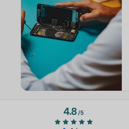
4.8
/
5