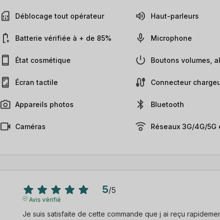
Déblocage tout opérateur
Haut-parleurs
Batterie vérifiée à + de 85%
Microphone
État cosmétique
Boutons volumes, al
Écran tactile
Connecteur chargeu
Appareils photos
Bluetooth
Caméras
Réseaux 3G/4G/5G e
5
/
5
Avis vérifié
Je suis satisfaite de cette commande que j ai reçu rapidement e