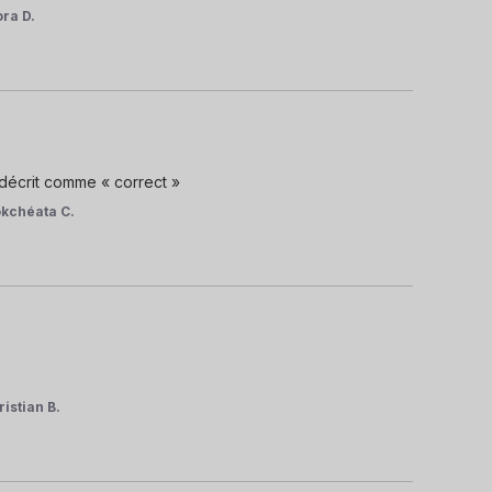
ora D.
 décrit comme « correct »
kchéata C.
ristian B.