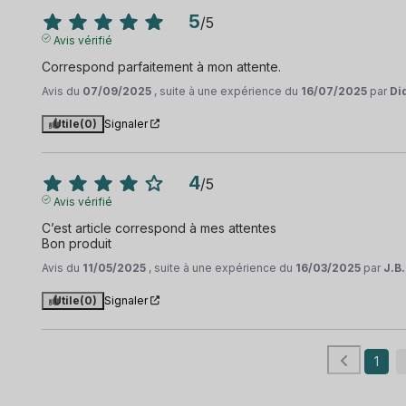
5
/
5
Avis vérifié
Correspond parfaitement à mon attente.
Avis du
07/09/2025
, suite à une expérience du
16/07/2025
par
Di
Utile
(0)
Signaler
4
/
5
Avis vérifié
C’est article correspond à mes attentes 

Bon produit
Avis du
11/05/2025
, suite à une expérience du
16/03/2025
par
J.B.
Utile
(0)
Signaler
1