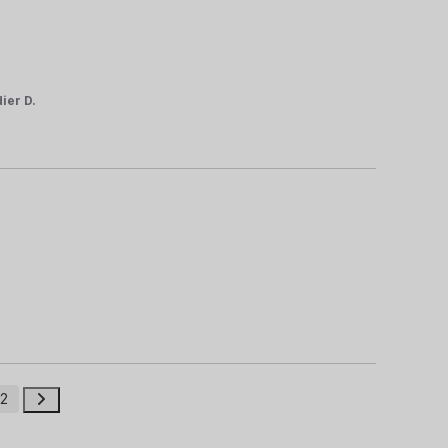
dier D.
2