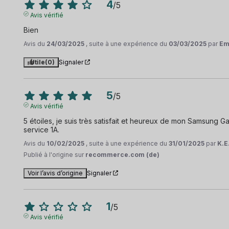
4
/
5
Avis vérifié
Bien
Avis du
24/03/2025
, suite à une expérience du
03/03/2025
par
Em
Utile
(0)
Signaler
5
/
5
Avis vérifié
5 étoiles, je suis très satisfait et heureux de mon Samsung G
service 1A.
Avis du
10/02/2025
, suite à une expérience du
31/01/2025
par
K.E
Publié à l'origine sur
recommerce.com (de)
Voir l’avis d’origine
Signaler
1
/
5
Avis vérifié