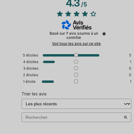
4.3
/
5
Basé sur
7
avis soumis à un
contrôle
Voir tous les avis sur ce site
5
étoiles
5
4
étoiles
1
3
étoiles
0
2
étoiles
0
1
étoile
1
Trier les avis