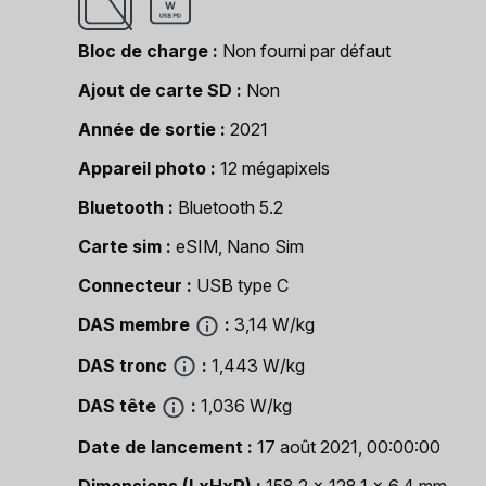
Bloc de charge
Non fourni par défaut
Ajout de carte SD
Non
Année de sortie
2021
Appareil photo
12 mégapixels
Bluetooth
Bluetooth 5.2
Carte sim
eSIM, Nano Sim
Connecteur
USB type C
DAS membre
3,14 W/kg
DAS tronc
1,443 W/kg
DAS tête
1,036 W/kg
Date de lancement
17 août 2021, 00:00:00
Dimensions (LxHxP)
158,2 x 128,1 x 6,4 mm