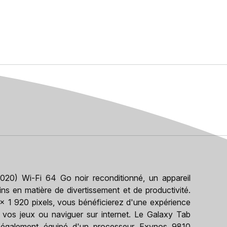
0) Wi-Fi 64 Go noir reconditionné, un appareil
s en matière de divertissement et de productivité.
x 1 920 pixels, vous bénéficierez d'une expérience
 à vos jeux ou naviguer sur internet. Le Galaxy Tab
 également équipé d'un processeur Exynos 9810