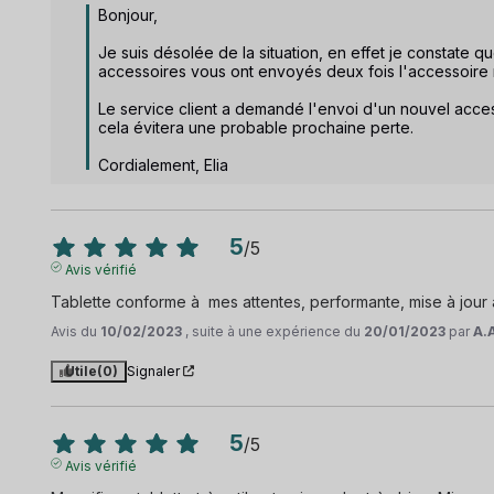
Bonjour, 

Je suis désolée de la situation, en effet je constate q
accessoires vous ont envoyés deux fois l'accessoire 
Le service client a demandé l'envoi d'un nouvel accesso
cela évitera une probable prochaine perte. 

Cordialement, Elia
5
/
5
Avis vérifié
Tablette conforme à  mes attentes, performante, mise à jour 
Avis du
10/02/2023
, suite à une expérience du
20/01/2023
par
A.
Utile
(0)
Signaler
5
/
5
Avis vérifié