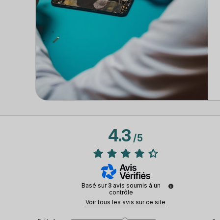
4.3
/
5
Basé sur
3
avis soumis à un
contrôle
Voir tous les avis sur ce site