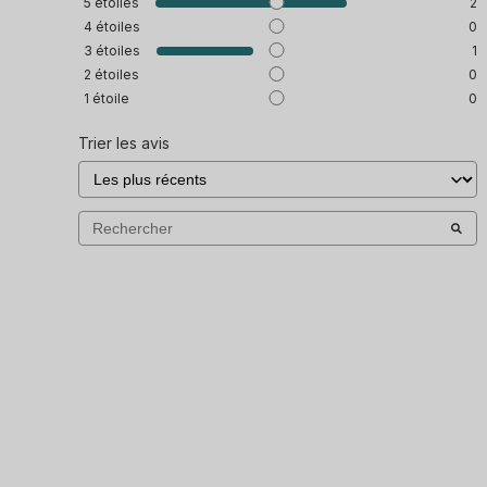
5
étoiles
2
4
étoiles
0
3
étoiles
1
2
étoiles
0
1
étoile
0
Trier les avis