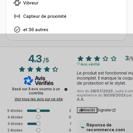
Vibreur
Capteur de proximité
et 36 autres
4.3
3
/
/
5
Avis vérifié
Le produit est fonctionnel ma
incomplet. Il manque la coqu
de protection et le stylet.
Basé sur
3
avis soumis à un
Avis du
28/07/2023
, suite à un
contrôle
expérience du
30/05/2023
par
Voir tous les avis sur ce site
A.A.
Utile
(0)
Signaler
5
étoiles
2
4
étoiles
0
3
étoiles
1
Réponse de
recommerce.com
2
étoiles
0