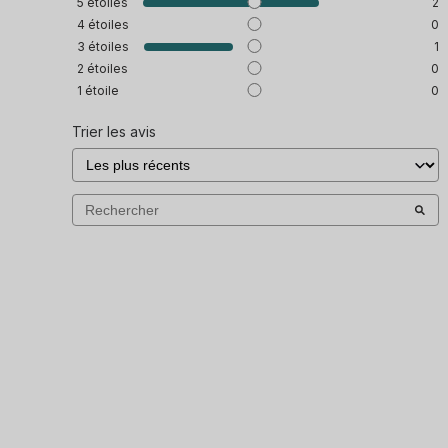
5
étoiles
2
4
étoiles
0
3
étoiles
1
2
étoiles
0
1
étoile
0
Trier les avis