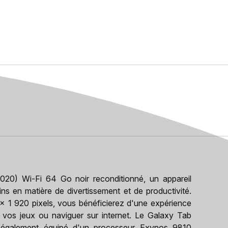
0) Wi-Fi 64 Go noir reconditionné, un appareil
s en matière de divertissement et de productivité.
x 1 920 pixels, vous bénéficierez d'une expérience
 à vos jeux ou naviguer sur internet. Le Galaxy Tab
 également équipé d'un processeur Exynos 9810