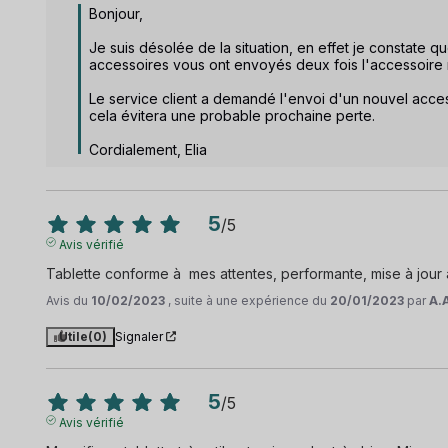
Bonjour, 

Je suis désolée de la situation, en effet je constate q
accessoires vous ont envoyés deux fois l'accessoire 
Le service client a demandé l'envoi d'un nouvel accesso
cela évitera une probable prochaine perte. 

Cordialement, Elia
5
/
5
Avis vérifié
Tablette conforme à  mes attentes, performante, mise à jour 
Avis du
10/02/2023
, suite à une expérience du
20/01/2023
par
A.
Utile
(0)
Signaler
5
/
5
Avis vérifié