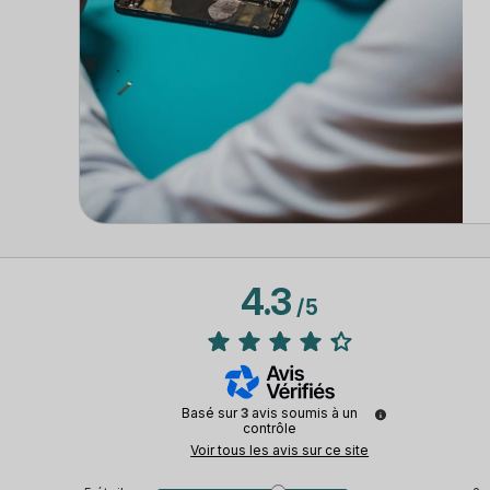
4.3
/
5
Basé sur
3
avis soumis à un
contrôle
Voir tous les avis sur ce site