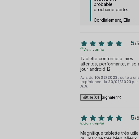
probable 
prochaine perte. 

Cordialement, Elia
5
/
Avis vérifié
Tablette conforme à  mes 
attentes, performante, mise à
jour android 12.
Avis du
10/02/2023
, suite à un
expérience du
20/01/2023
par
A.A.
Utile
(0)
Signaler
5
/
Avis vérifié
Magnifique tablette très utile 
qui marche très bien. Mieux 