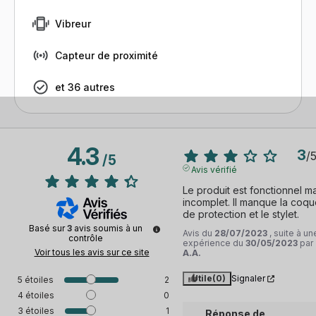
Vibreur
Capteur de proximité
et 36 autres
4.3
3
/
/
5
Avis vérifié
Le produit est fonctionnel ma
incomplet. Il manque la coqu
de protection et le stylet.
Basé sur
3
avis soumis à un
Avis du
28/07/2023
, suite à un
contrôle
expérience du
30/05/2023
par
Voir tous les avis sur ce site
A.A.
Utile
(0)
Signaler
5
étoiles
2
4
étoiles
0
3
étoiles
1
Réponse de