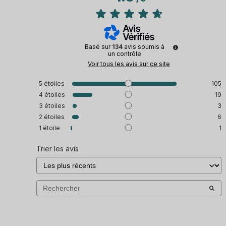
Basé sur
134
avis soumis à
un contrôle
Voir tous les avis sur ce site
5
étoiles
105
4
étoiles
19
3
étoiles
3
2
étoiles
6
1
étoile
1
Trier les avis