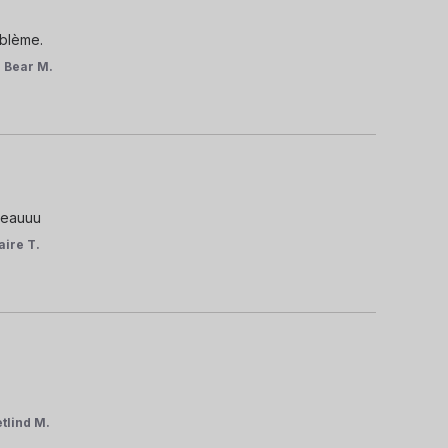
oblème.
 Bear M.
 beauuu
aire T.
etlind M.