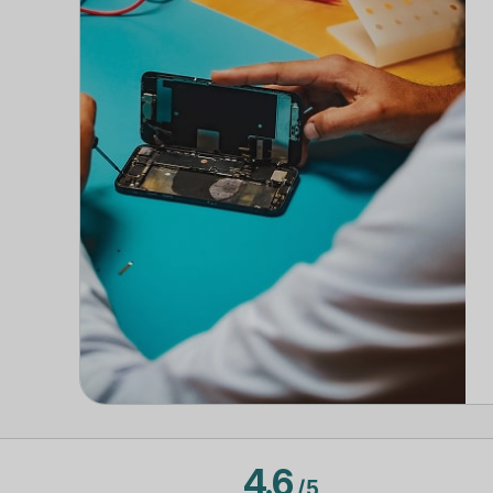
4.6
/
5