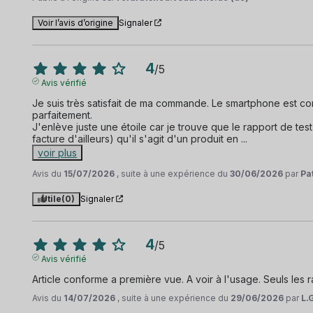
Voir l’avis d’origine
Signaler
4
/
5
Avis vérifié
Je suis très satisfait de ma commande. Le smartphone est com
parfaitement.

J'enlève juste une étoile car je trouve que le rapport de test
facture d'ailleurs) qu'il s'agit d'un produit en 
...
voir plus
Avis du
15/07/2026
, suite à une expérience du
30/06/2026
par
Pa
Utile
(0)
Signaler
4
/
5
Avis vérifié
Article conforme a première vue. A voir à l'usage. Seuls les 
Avis du
14/07/2026
, suite à une expérience du
29/06/2026
par
L.