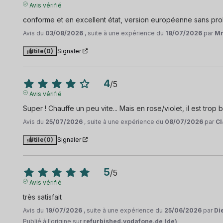
Avis vérifié
conforme et en excellent état, version européenne sans pr
Avis du
03/08/2026
, suite à une expérience du
18/07/2026
par
Mr
Utile
(0)
Signaler
4
/
5
Avis vérifié
Super ! Chauffe un peu vite... Mais en rose/violet, il est trop
Avis du
25/07/2026
, suite à une expérience du
08/07/2026
par
Cl
Utile
(0)
Signaler
5
/
5
Avis vérifié
très satisfait
Avis du
19/07/2026
, suite à une expérience du
25/06/2026
par
Di
Publié à l'origine sur
refurbished.vodafone.de (de)