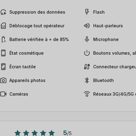
Suppression des données
Flash
Déblocage tout opérateur
Haut-parleurs
Batterie vérifiée à + de 85%
Microphone
État cosmétique
Boutons volumes, al
Écran tactile
Connecteur chargeu
Appareils photos
Bluetooth
Caméras
Réseaux 3G/4G/5G e
5
/
5