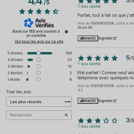
4.4
5
/
/
5
Avis vérifié
Parfait, tout à fait ce que j'a
Avis du
05/08/2026
, suite à 
Alain M.
Basé sur
152
avis soumis à
un contrôle
Utile
(0)
Signaler
Voir tous les avis sur ce site
5
étoiles
108
5
/
4
étoiles
23
Avis vérifié
3
étoiles
10
Etat parfait ! Comme neuf alo
2
étoiles
3
téléphone avec quelques m
1
étoile
8
Avis du
03/08/2026
, suite à 
J.I.
Trier les avis
Utile
(0)
Signaler
3
/
Avis vérifié