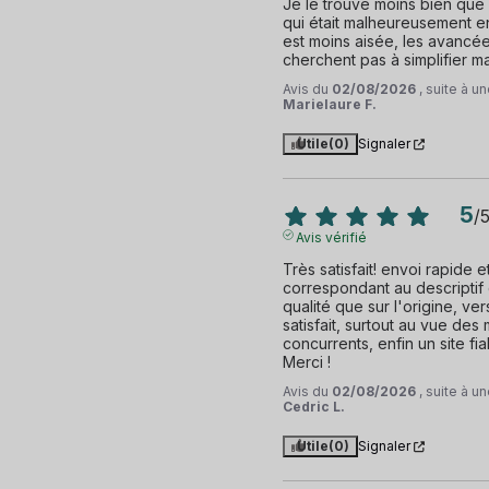
Je le trouve moins bien que 
qui était malheureusement en 
est moins aisée, les avancé
cherchent pas à simplifier m
Avis du
02/08/2026
, suite à 
Marielaure F.
Utile
(0)
Signaler
5
/
Avis vérifié
Très satisfait! envoi rapide et
correspondant au descriptif d
qualité que sur l'origine, ve
satisfait, surtout au vue des
concurrents, enfin un site fiab
Merci !
Avis du
02/08/2026
, suite à 
Cedric L.
Utile
(0)
Signaler