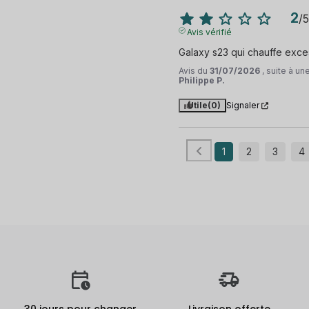
2
/
5
Avis vérifié
Galaxy s23 qui chauffe exc
Avis du
31/07/2026
, suite à u
Philippe P.
Utile
(0)
Signaler
1
2
3
4