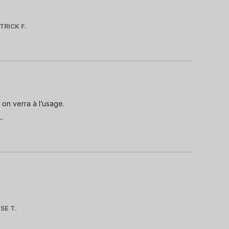
TRICK F.
on verra à l’usage.
L.
ISE T.