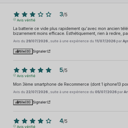
3
/
5
Avis vérifié
La batterie ce vide plus rapidement qu'avec mon ancien téléph
bizarrement moins efficace. Esthétiquement, rien à redire, par
Avis du
29/07/2026
, suite à une expérience du
11/07/2026
par
Ay
Utile
(0)
Signaler
5
/
5
Avis vérifié
Mon 3ème smartphone de Recommerce (dont 1 iphone13 pour ma 
Avis du
22/07/2026
, suite à une expérience du
05/07/2026
par
Ar
Utile
(0)
Signaler
4
/
5
Avis vérifié