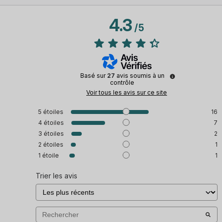
4.3
/
5
Basé sur
27
avis soumis à un
contrôle
Voir tous les avis sur ce site
5
étoiles
16
4
étoiles
7
3
étoiles
2
2
étoiles
1
1
étoile
1
Trier les avis