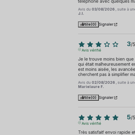
téléphone avec quelques m
Avis du
03/08/2026
, suite à 
J.I.
Utile
(0)
Signaler
3
/
Avis vérifié
Je le trouve moins bien que 
qui était malheureusement en 
est moins aisée, les avancé
cherchent pas à simplifier m
Avis du
02/08/2026
, suite à 
Marielaure F.
Utile
(0)
Signaler
5
/
Avis vérifié
Très satisfait! envoi rapide et