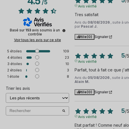
4.5
5
/
/
5
Avis vérifié
Tres satisfait
Avis du
08/08/2026
, suite à 
par
Pascal J.
Basé sur
153
avis soumis à un
contrôle
Utile
(0)
Signaler
Voir tous les avis sur ce site
5
étoiles
109
5
/
4
étoiles
23
Avis vérifié
3
étoiles
10
Parfait, tout à fait ce que j'a
2
étoiles
3
1
étoile
8
Avis du
05/08/2026
, suite à 
Alain M.
Trier les avis
Utile
(0)
Signaler
5
/
Avis vérifié
Etat parfait ! Comme neuf alo