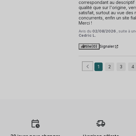
correspondant au descriptif d
qualité que sur l'origine, ve
satisfait, surtout au vue des
concurrents, enfin un site fiab
Merci !
Avis du
02/08/2026
, suite à 
Cedric L.
Utile
(0)
Signaler
1
2
3
4