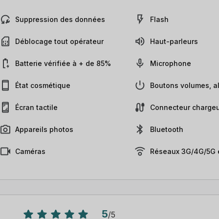
Suppression des données
Flash
Déblocage tout opérateur
Haut-parleurs
Batterie vérifiée à + de 85%
Microphone
État cosmétique
Boutons volumes, al
Écran tactile
Connecteur chargeu
Appareils photos
Bluetooth
Caméras
Réseaux 3G/4G/5G e
5
/
5