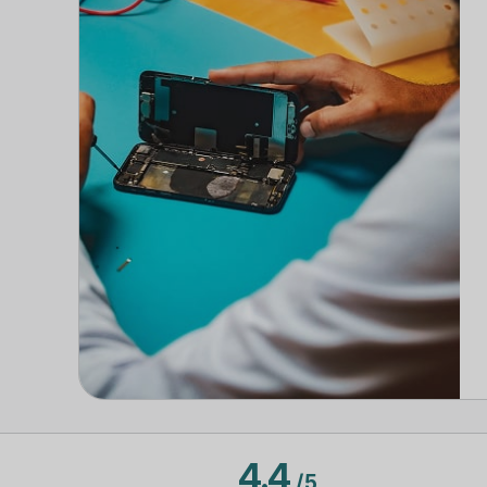
4.4
/
5