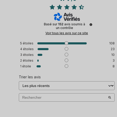
Basé sur
152
avis soumis à
un contrôle
Voir tous les avis sur ce site
5
étoiles
108
4
étoiles
23
3
étoiles
10
2
étoiles
3
1
étoile
8
Trier les avis