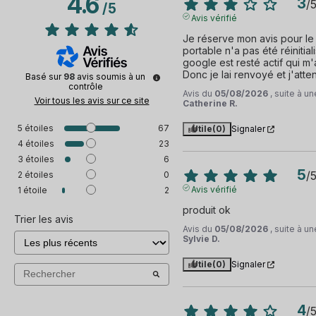
4.6
3
/
/
5
Avis vérifié
Je réserve mon avis pour le
portable n'a pas été réinitia
google est resté actif qui m
Donc je lai renvoyé et j'atten
Basé sur
98
avis soumis à un
contrôle
Avis du
05/08/2026
, suite à 
Voir tous les avis sur ce site
Catherine R.
5
étoiles
67
Utile
(0)
Signaler
4
étoiles
23
3
étoiles
6
5
/
2
étoiles
0
Avis vérifié
1
étoile
2
produit ok
Trier les avis
Avis du
05/08/2026
, suite à 
Sylvie D.
Utile
(0)
Signaler
4
/