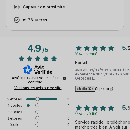
Capteur de proximité
et 36 autres
4.9
5
/
/
5
Avis vérifié
Parfait
Avis du
02/07/2026
, suite à u
expérience du
11/06/2026
par
Basé sur
12
avis soumis à un
Georges L.
contrôle
Voir tous les avis sur ce site
Utile
(0)
Signaler
5
étoiles
11
4
étoiles
1
5
/
3
étoiles
0
Avis vérifié
2
étoiles
0
Service rapide, le téléphone
1
étoile
0
marche très bien. A voir sur la