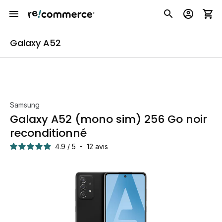
Galaxy A52
Samsung
Galaxy A52 (mono sim) 256 Go noir
reconditionné
4.9
/
5
-
12
avis