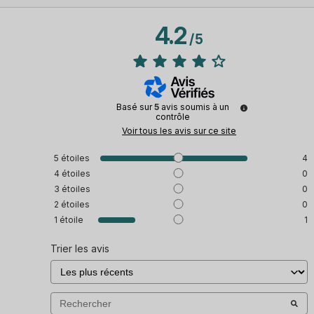
4.2
/
5
Basé sur
5
avis soumis à un
contrôle
Voir tous les avis sur ce site
5
étoiles
4
4
étoiles
0
3
étoiles
0
2
étoiles
0
1
étoile
1
Trier les avis