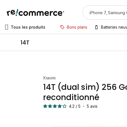
Tous les produits
Bons plans
Batteries neu
14T
Xiaomi
14T (dual sim) 256 G
reconditionné
4.2
/
5
-
5
avis