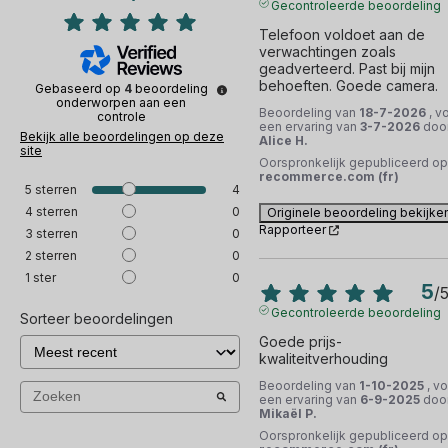
Gecontroleerde beoordeling
Telefoon voldoet aan de 
verwachtingen zoals 
geadverteerd. Past bij mijn 
behoeften. Goede camera.
Gebaseerd op
4
beoordeling
onderworpen aan een
Beoordeling van
18-7-2026
, v
controle
een ervaring van
3-7-2026
doo
Bekijk alle beoordelingen op deze
Alice H.
site
Oorspronkelijk gepubliceerd op
recommerce.com (fr)
5
sterren
4
4
sterren
0
Originele beoordeling bekijke
Rapporteer
3
sterren
0
2
sterren
0
1
ster
0
5
/
Gecontroleerde beoordeling
Sorteer beoordelingen
Goede prijs-
kwaliteitverhouding
Beoordeling van
1-10-2025
, v
een ervaring van
6-9-2025
doo
Mikaël P.
Oorspronkelijk gepubliceerd op