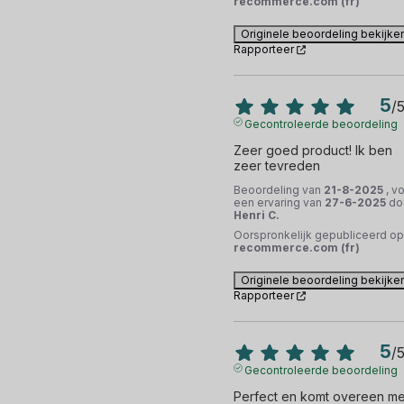
recommerce.com (fr)
Originele beoordeling bekijke
Rapporteer
5
/
Gecontroleerde beoordeling
Zeer goed product! Ik ben 
zeer tevreden
Beoordeling van
21-8-2025
, v
een ervaring van
27-6-2025
do
Henri C.
Oorspronkelijk gepubliceerd op
recommerce.com (fr)
Originele beoordeling bekijke
Rapporteer
5
/
Gecontroleerde beoordeling
Perfect en komt overeen met