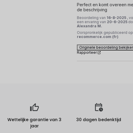
Perfect en komt overeen met
de beschrijving
Beoordeling van
16-8-2025
, v
een ervaring van
20-6-2025
do
Alexandra M.
Oorspronkelijk gepubliceerd op
recommerce.com (fr)
Originele beoordeling bekijke
Rapporteer
Wettelijke garantie van 3
30 dagen bedenktijd
jaar