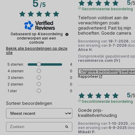
5
5
/
/
5
Gecontroleerde beoordeling
Telefoon voldoet aan de 
verwachtingen zoals 
geadverteerd. Past bij mijn 
behoeften. Goede camera.
Gebaseerd op
4
beoordeling
onderworpen aan een
Beoordeling van
18-7-2026
, v
controle
een ervaring van
3-7-2026
doo
Bekijk alle beoordelingen op deze
Alice H.
site
Oorspronkelijk gepubliceerd op
recommerce.com (fr)
5
sterren
4
4
sterren
0
Originele beoordeling bekijke
Rapporteer
3
sterren
0
2
sterren
0
1
ster
0
5
/
Gecontroleerde beoordeling
Sorteer beoordelingen
Goede prijs-
kwaliteitverhouding
Beoordeling van
1-10-2025
, v
een ervaring van
6-9-2025
doo
Mikaël P.