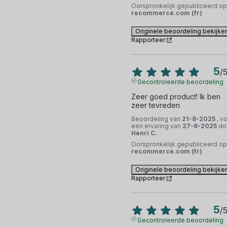
Oorspronkelijk gepubliceerd op
recommerce.com (fr)
Originele beoordeling bekijke
Rapporteer
5
/
Gecontroleerde beoordeling
Zeer goed product! Ik ben 
zeer tevreden
Beoordeling van
21-8-2025
, v
een ervaring van
27-6-2025
do
Henri C.
Oorspronkelijk gepubliceerd op
recommerce.com (fr)
Originele beoordeling bekijke
Rapporteer
5
/
Gecontroleerde beoordeling