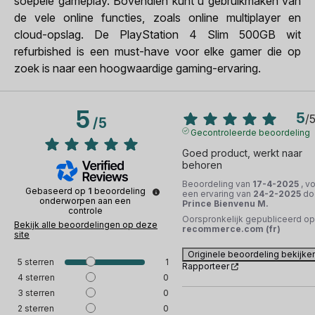
soepele gameplay. Bovendien kunt u gebruikmaken van
de vele online functies, zoals online multiplayer en
cloud-opslag. De PlayStation 4 Slim 500GB wit
refurbished is een must-have voor elke gamer die op
zoek is naar een hoogwaardige gaming-ervaring.
5
5
/
/
5
Gecontroleerde beoordeling
Goed product, werkt naar 
behoren
Beoordeling van
17-4-2025
, v
Gebaseerd op
1
beoordeling
een ervaring van
24-2-2025
do
onderworpen aan een
Prince Bienvenu M.
controle
Oorspronkelijk gepubliceerd op
Bekijk alle beoordelingen op deze
recommerce.com (fr)
site
Originele beoordeling bekijke
5
sterren
1
Rapporteer
4
sterren
0
3
sterren
0
2
sterren
0