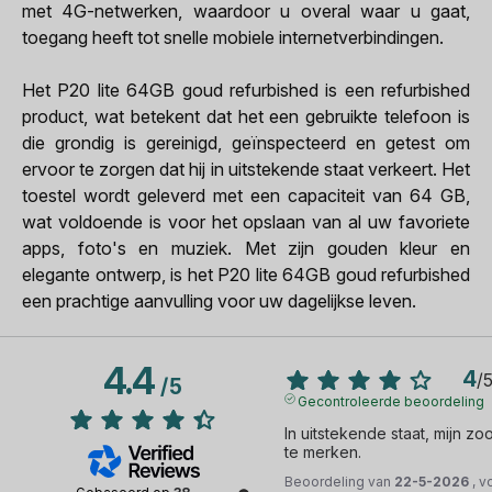
met 4G-netwerken, waardoor u overal waar u gaat,
toegang heeft tot snelle mobiele internetverbindingen.
Het P20 lite 64GB goud refurbished is een refurbished
product, wat betekent dat het een gebruikte telefoon is
die grondig is gereinigd, geïnspecteerd en getest om
ervoor te zorgen dat hij in uitstekende staat verkeert. Het
toestel wordt geleverd met een capaciteit van 64 GB,
wat voldoende is voor het opslaan van al uw favoriete
apps, foto's en muziek. Met zijn gouden kleur en
elegante ontwerp, is het P20 lite 64GB goud refurbished
een prachtige aanvulling voor uw dagelijkse leven.
4.4
4
/
/
5
Gecontroleerde beoordeling
In uitstekende staat, mijn zoo
te merken.
Beoordeling van
22-5-2026
, v