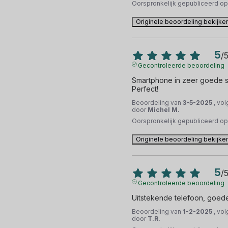
Oorspronkelijk gepubliceerd o
Originele beoordeling bekijke
5
/
Gecontroleerde beoordeling
Smartphone in zeer goede sta
Perfect!
Beoordeling van
3-5-2025
, vo
door
Michel M.
Oorspronkelijk gepubliceerd o
Originele beoordeling bekijke
5
/
Gecontroleerde beoordeling
Uitstekende telefoon, goede 
Beoordeling van
1-2-2025
, vo
door
T.R.