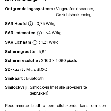
Ontgrendelingssysteem
Vingerafdrukscanner,
Gezichtsherkenning
SAR Hoofd
0,75 W/kg
SAR ledematen
<4 W/kg
SAR Lichaam
1,21 W/kg
Schermgrootte
5,8"
Schermresolutie
2 160 x 1 080 pixels
SD-kaart
MicroSDXC
Simkaart
Bluetooth
Simlockvrij
Simlockvrij (met alle providers te
gebruiken)
Recommerce biedt u een uitstekende kans om een