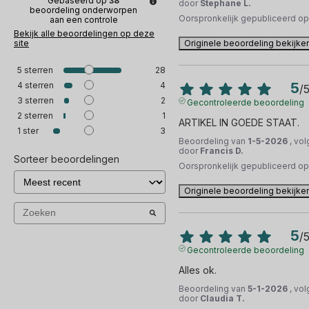
Gebaseerd op
38
door
Stephane L.
beoordeling onderworpen
Oorspronkelijk gepubliceerd o
aan een controle
Bekijk alle beoordelingen op deze
site
Originele beoordeling bekijke
5
sterren
28
4
sterren
4
5
/
3
sterren
2
Gecontroleerde beoordeling
2
sterren
1
ARTIKEL IN GOEDE STAAT.
1
ster
3
Beoordeling van
1-5-2026
, vo
door
Francis D.
Sorteer beoordelingen
Oorspronkelijk gepubliceerd o
Originele beoordeling bekijke
5
/
Gecontroleerde beoordeling
Alles ok.
Beoordeling van
5-1-2026
, vo
door
Claudia T.