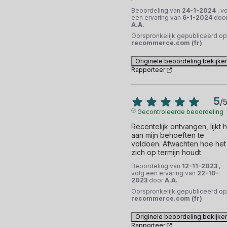
Beoordeling van
24-1-2024
, v
een ervaring van
6-1-2024
doo
A.A.
Oorspronkelijk gepubliceerd op
recommerce.com (fr)
Originele beoordeling bekijke
Rapporteer
5
/
Gecontroleerde beoordeling
Recentelijk ontvangen, lijkt h
aan mijn behoeften te 
voldoen. Afwachten hoe het 
zich op termijn houdt.
Beoordeling van
12-11-2023
,
volg een ervaring van
22-10-
2023
door
A.A.
Oorspronkelijk gepubliceerd op
recommerce.com (fr)
Originele beoordeling bekijke
Rapporteer