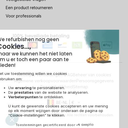
Een product retourneren
Voor professionals
100% beveiligde betaling
Wettelijke vermeldingen & AG
Beheer van cookies
Algemene verkoopvoorwaarden
Persoonsgegevens
Toegankelijkheid
Sitemap
BE-NL | €
© 2009-2026 RECOMMERCE - Alle rechten voorbehouden.