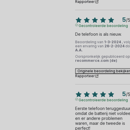
Rapporteer
5
/
Gecontroleerde beoordeling
De telefoon is als nieuw.
Beoordeling van
1-3-2024
, vol
een ervaring van
26-2-2024
do
A.A.
Oorspronkelijk gepubliceerd op
recommerce.com (de)
Originele beoordeling bekijke
Rapporteer
5
/
Gecontroleerde beoordeling
Eerste telefoon teruggestuur
omdat de batterij niet voldee
en er andere problemen 
waren, maar de tweede is 
perfect!