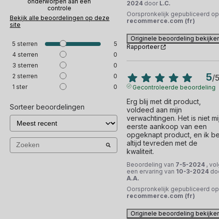
onderworpen aan een
2024
door
L.C.
controle
Oorspronkelijk gepubliceerd op
Bekijk alle beoordelingen op deze
recommerce.com (fr)
site
Originele beoordeling bekijke
5
sterren
5
Rapporteer
4
sterren
0
3
sterren
0
5
2
sterren
0
/
1
ster
0
Gecontroleerde beoordeling
Erg blij met dit product, 
Sorteer beoordelingen
voldeed aan mijn 
verwachtingen. Het is niet mij
eerste aankoop van een 
opgeknapt product, en ik be
altijd tevreden met de 
kwaliteit.
Beoordeling van
7-5-2024
, vo
een ervaring van
10-3-2024
do
A.A.
Oorspronkelijk gepubliceerd op
recommerce.com (fr)
Originele beoordeling bekijke