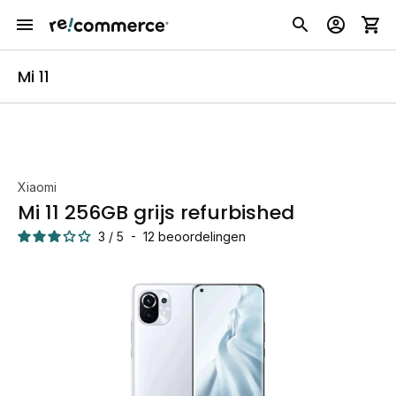
Mi 11
Xiaomi
Mi 11 256GB grijs refurbished
3
/
5
-
12
beoordelingen