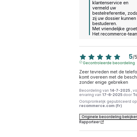
klantenservice en 
vermeld uw 
bestelreferentie, zoda
zij uw dossier kunnen 
bestuderen. 

Met vriendelijke groet.
Het recommerce-tea
5
/
Gecontroleerde beoordeling
Zeer tevreden met de telefoo
komt overeen met de beschri
zonder enige gebreken
Beoordeling van
14-7-2025
, v
ervaring van
17-6-2025
door
To
Oorspronkelijk gepubliceerd op
recommerce.com (fr)
Originele beoordeling bekijke
Rapporteer