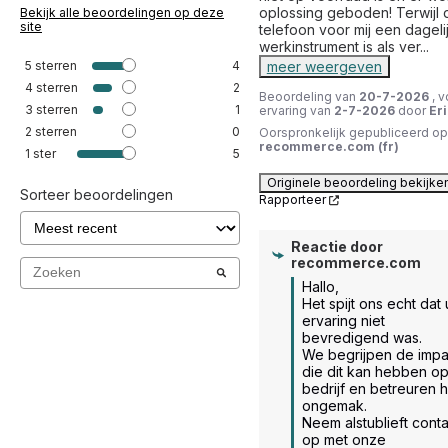
oplossing geboden! Terwijl d
Bekijk alle beoordelingen op deze
site
telefoon voor mij een dagelij
werkinstrument is als ver
...
5
sterren
4
meer weergeven
4
sterren
2
Beoordeling van
20-7-2026
, 
3
sterren
1
ervaring van
2-7-2026
door
Eri
2
sterren
0
Oorspronkelijk gepubliceerd op
recommerce.com (fr)
1
ster
5
Originele beoordeling bekijke
Sorteer beoordelingen
Rapporteer
Reactie door
recommerce.com
Hallo, 

Het spijt ons echt dat 
ervaring niet 
bevredigend was. 

We begrijpen de impac
die dit kan hebben op
bedrijf en betreuren h
ongemak. 

Neem alstublieft conta
op met onze 