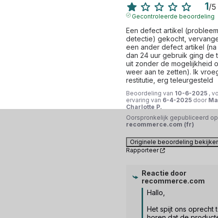
1
/
5
Gecontroleerde beoordeling
Een defect artikel (probleem
detectie) gekocht, vervange
een ander defect artikel (na
dan 24 uur gebruik ging de t
uit zonder de mogelijkheid 
weer aan te zetten). Ik vroe
restitutie, erg teleurgesteld
Beoordeling van
10-6-2025
, v
ervaring van
6-4-2025
door
Ma
Charlotte P.
Oorspronkelijk gepubliceerd op
recommerce.com (fr)
Originele beoordeling bekijke
Rapporteer
Reactie door
recommerce.com
Hallo,

Het spijt ons oprecht t
horen dat de producte