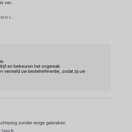
ls ver
...
r
Eric L.
. 

ijf en betreuren het ongemak. 

n vermeld uw bestelreferentie, zodat zij uw 
schrijving zonder enige gebreken
r
Tony R.