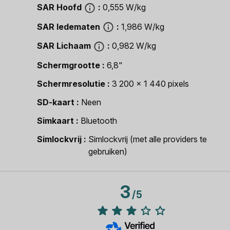
SAR Hoofd
0,555 W/kg
SAR ledematen
1,986 W/kg
SAR Lichaam
0,982 W/kg
Schermgrootte
6,8"
Schermresolutie
3 200 x 1 440 pixels
SD-kaart
Neen
Simkaart
Bluetooth
Simlockvrij
Simlockvrij (met alle providers te
gebruiken)
3
/
5