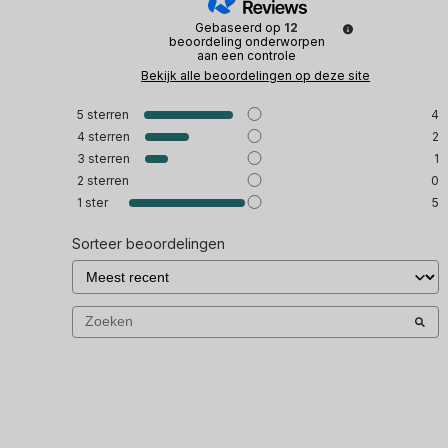
Gebaseerd op
12
beoordeling onderworpen
aan een controle
Bekijk alle beoordelingen op deze site
5
sterren
4
4
sterren
2
3
sterren
1
2
sterren
0
1
ster
5
Sorteer beoordelingen