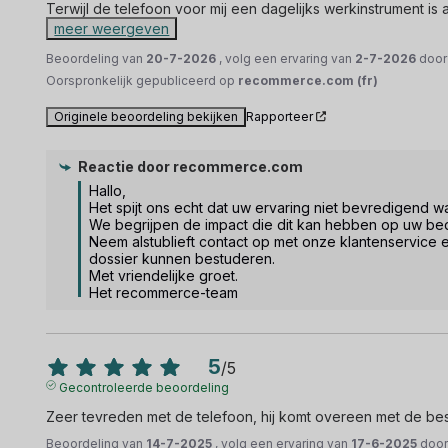
Terwijl de telefoon voor mij een dagelijks werkinstrument is a
meer weergeven
Beoordeling van
20-7-2026
, volg een ervaring van
2-7-2026
doo
Oorspronkelijk gepubliceerd op
recommerce.com (fr)
Originele beoordeling bekijken
Rapporteer
Reactie door
recommerce.com
Hallo, 

Het spijt ons echt dat uw ervaring niet bevredigend was
We begrijpen de impact die dit kan hebben op uw bedr
Neem alstublieft contact op met onze klantenservice e
dossier kunnen bestuderen. 

Met vriendelijke groet.

Het recommerce-team
5
/
5
Gecontroleerde beoordeling
Zeer tevreden met de telefoon, hij komt overeen met de be
Beoordeling van
14-7-2025
, volg een ervaring van
17-6-2025
doo