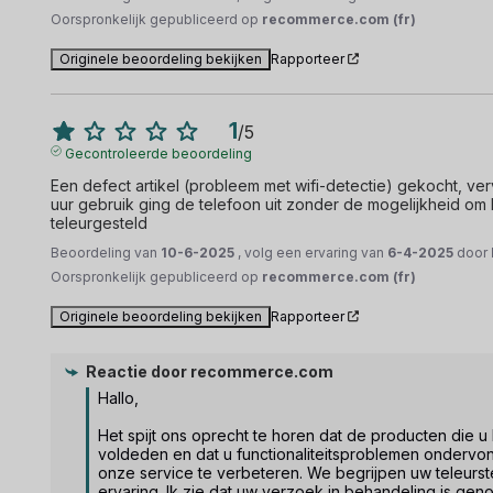
Oorspronkelijk gepubliceerd op
recommerce.com (fr)
Originele beoordeling bekijken
Rapporteer
1
/
5
Gecontroleerde beoordeling
Een defect artikel (probleem met wifi-detectie) gekocht, ve
uur gebruik ging de telefoon uit zonder de mogelijkheid om h
teleurgesteld
Beoordeling van
10-6-2025
, volg een ervaring van
6-4-2025
door
Oorspronkelijk gepubliceerd op
recommerce.com (fr)
Originele beoordeling bekijken
Rapporteer
Reactie door
recommerce.com
Hallo,

Het spijt ons oprecht te horen dat de producten die u
voldeden en dat u functionaliteitsproblemen ondervo
onze service te verbeteren. We begrijpen uw teleurst
ervaring. Ik zie dat uw verzoek in behandeling is geno