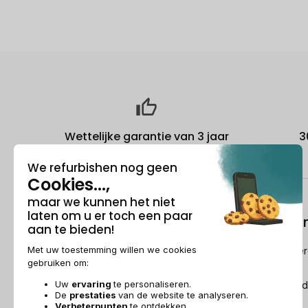
Wettelijke garantie van 3 jaar
3
Over ons
Refurbishi
Wie is Recommerce®?
Hoe Recommerc
refurbished?
Sponsorship
De Refurbished
Dit wordt over ons gezegd