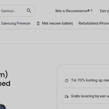
Wie is Recommerce® ?
Een p
Samsung Premium
Met nieuwe batterij
Refurbished iPhon
im)
Tot 70% korting op ni
hed
Gratis levering bij een 