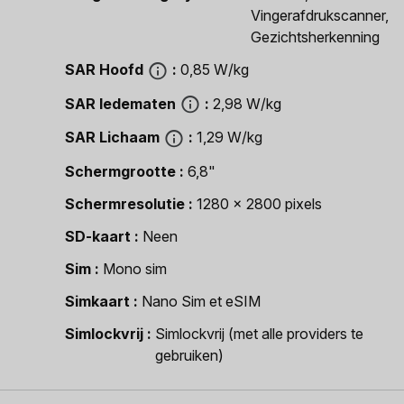
Vingerafdrukscanner,
Gezichtsherkenning
SAR Hoofd
0,85 W/kg
SAR ledematen
2,98 W/kg
SAR Lichaam
1,29 W/kg
Schermgrootte
6,8"
Schermresolutie
1280 x 2800 pixels
SD-kaart
Neen
Sim
Mono sim
Simkaart
Nano Sim et eSIM
Simlockvrij
Simlockvrij (met alle providers te
gebruiken)