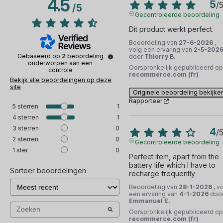
4.5
5
/
/
5
Gecontroleerde beoordeling
Dit product werkt perfect.
Beoordeling van
27-6-2026
,
volg een ervaring van
2-5-202
Gebaseerd op
2
beoordeling
door
Thierry B.
onderworpen aan een
Oorspronkelijk gepubliceerd op
controle
recommerce.com (fr)
Bekijk alle beoordelingen op deze
site
Originele beoordeling bekijke
Rapporteer
5
sterren
1
4
sterren
1
3
sterren
0
4
/
2
sterren
0
Gecontroleerde beoordeling
1
ster
0
Perfect item, apart from the 
battery life which I have to 
Sorteer beoordelingen
recharge frequently
Beoordeling van
28-1-2026
, v
een ervaring van
4-1-2026
doo
Emmanuel E.
Oorspronkelijk gepubliceerd op
recommerce.com (fr)