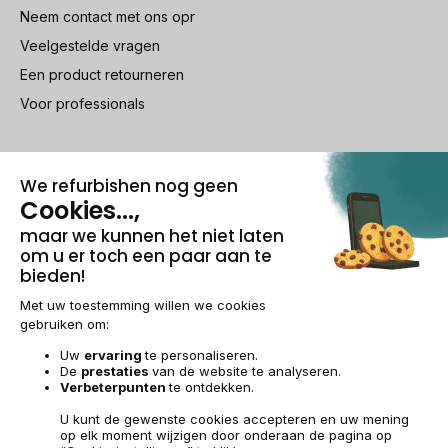
Neem contact met ons opr
Veelgestelde vragen
Een product retourneren
Voor professionals
100% beveiligde betaling
Wettelijke vermeldingen & AG
Beheer van cookies
Algemene verkoopvoorwaarden
Persoonsgegevens
Toegankelijkheid
Sitemap
BE-NL | €