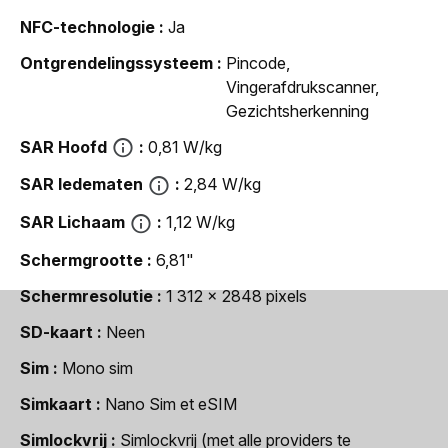
NFC-technologie
Ja
Ontgrendelingssysteem
Pincode,
Vingerafdrukscanner,
Gezichtsherkenning
SAR Hoofd
0,81 W/kg
SAR ledematen
2,84 W/kg
SAR Lichaam
1,12 W/kg
Schermgrootte
6,81"
Schermresolutie
1 312 x 2848 pixels
SD-kaart
Neen
Sim
Mono sim
Simkaart
Nano Sim et eSIM
Simlockvrij
Simlockvrij (met alle providers te