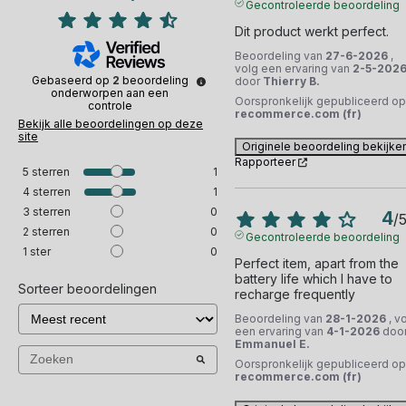
Gecontroleerde beoordeling
Dit product werkt perfect.
Beoordeling van
27-6-2026
,
volg een ervaring van
2-5-202
Gebaseerd op
2
beoordeling
door
Thierry B.
onderworpen aan een
Oorspronkelijk gepubliceerd op
controle
recommerce.com (fr)
Bekijk alle beoordelingen op deze
site
Originele beoordeling bekijke
Rapporteer
5
sterren
1
4
sterren
1
3
sterren
0
4
/
2
sterren
0
Gecontroleerde beoordeling
1
ster
0
Perfect item, apart from the 
battery life which I have to 
Sorteer beoordelingen
recharge frequently
Beoordeling van
28-1-2026
, v
een ervaring van
4-1-2026
doo
Emmanuel E.
Oorspronkelijk gepubliceerd op
recommerce.com (fr)