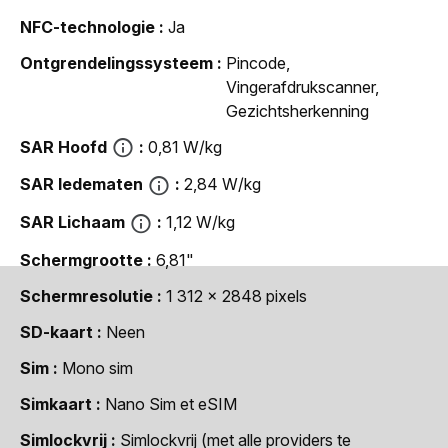
NFC-technologie
Ja
Ontgrendelingssysteem
Pincode,
Vingerafdrukscanner,
Gezichtsherkenning
SAR Hoofd
0,81 W/kg
SAR ledematen
2,84 W/kg
SAR Lichaam
1,12 W/kg
Schermgrootte
6,81"
Schermresolutie
1 312 x 2848 pixels
SD-kaart
Neen
Sim
Mono sim
Simkaart
Nano Sim et eSIM
Simlockvrij
Simlockvrij (met alle providers te