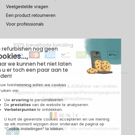
Veelgestelde vragen
Een product retourneren
Voor professionals
100% beveiligde betaling
Wettelijke vermeldingen & AG
Beheer van cookies
Algemene verkoopvoorwaarden
Persoonsgegevens
Toegankelijkheid
Sitemap
BE-NL | €
© 2009-2026 RECOMMERCE - Alle rechten voorbehouden.