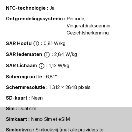
NFC-technologie
Ja
Ontgrendelingssysteem
Pincode,
Vingerafdrukscanner,
Gezichtsherkenning
SAR Hoofd
0,81 W/kg
SAR ledematen
2,84 W/kg
SAR Lichaam
1,12 W/kg
Schermgrootte
6,81"
Schermresolutie
1 312 x 2848 pixels
SD-kaart
Neen
Sim
Dual sim
Simkaart
Nano Sim et eSIM
Simlockvrij
Simlockvrij (met alle providers te