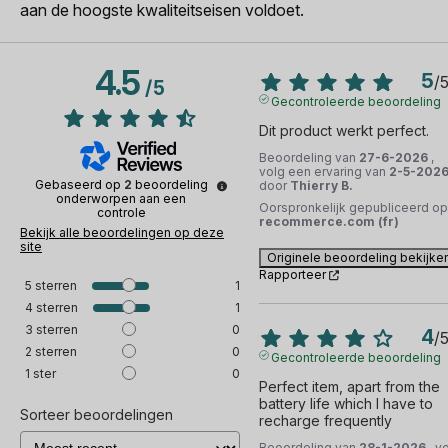
aan de hoogste kwaliteitseisen voldoet.
4.5
5
/
/
5
Gecontroleerde beoordeling
Dit product werkt perfect.
Beoordeling van
27-6-2026
,
volg een ervaring van
2-5-202
Gebaseerd op
2
beoordeling
door
Thierry B.
onderworpen aan een
Oorspronkelijk gepubliceerd op
controle
recommerce.com (fr)
Bekijk alle beoordelingen op deze
site
Originele beoordeling bekijke
Rapporteer
5
sterren
1
4
sterren
1
3
sterren
0
4
/
2
sterren
0
Gecontroleerde beoordeling
1
ster
0
Perfect item, apart from the 
battery life which I have to 
Sorteer beoordelingen
recharge frequently
Beoordeling van
28-1-2026
, v