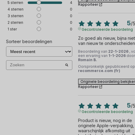
5
sterren
4
Rapporteer
4
sterren
0
3
sterren
0
5
2
sterren
0
/
1
ster
0
Gecontroleerde beoordeling
Zo goed als nieuw, bijna niet 
Sorteer beoordelingen
van nieuw te onderscheiden
Beoordeling van
22-1-2026
, v
een ervaring van
1-1-2026
door
Romain B.
Oorspronkelijk gepubliceerd op
recommerce.com (fr)
Originele beoordeling bekijke
Rapporteer
5
/
Gecontroleerde beoordeling
Product is nieuw, nog in de 
originele Apple-verpakking, 
waarschijnlijk afkomstig uit 