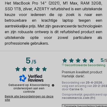
Het MacBook Pro 14" (2021), M1 Max, RAM 32GB,
SSD 1TB, zilver, AZERTY refurbished is een uitstekende
keuze voor iedereen die op zoek is naar een
betrouwbare en krachtige laptop teegen een
aantrekkelijke prijs. Met zijn geavanceerde technologieën
en zijn robuuste ontwerp is dit refurbished product een
uitstekende optie voor zowel particuliere als
profressionele gebruikers.
5
5
/
/
5
Gecontroleerde beoordeling
Premium kwaliteit product

Hartelijk dank!.
Beoordeling van
25-4-2026
,
Gebaseerd op
4
beoordeling
volg een ervaring van
23-2-20
onderworpen aan een
door
Carine G.
controle
Oorspronkelijk gepubliceerd op
Bekijk alle beoordelingen op deze
recommerce.com (fr)
site
Originele beoordeling bekijke