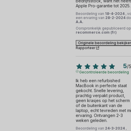
bedrijfsstock, want het heeft 
Apple Pro-garantie tot 2025.
Beoordeling van
18-4-2024
, v
een ervaring van
28-2-2024
do
A.A.
Oorspronkelijk gepubliceerd op
recommerce.com (fr)
Originele beoordeling bekijke
Rapporteer
5
/
Gecontroleerde beoordeling
Ik heb een refurbished 
MacBook in perfecte staat 
gekocht. Snelle levering, 
prachtig verpakt product, 
geen krasjes op het scherm 
of de buitenkant van de 
laptop, echt tevreden met mij
ervaring. Ontvangen 2-3 
weken geleden.
Beoordeling van
24-3-2024
,