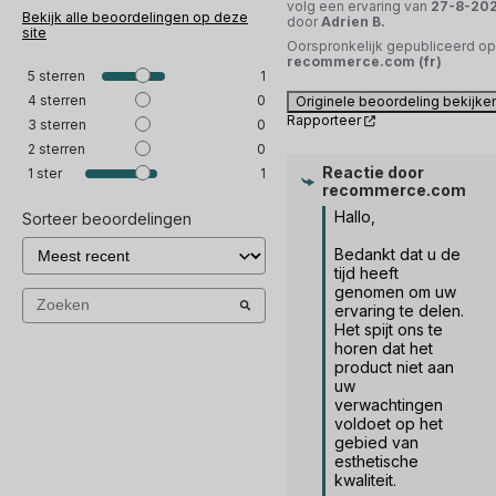
volg een ervaring van
27-8-20
Bekijk alle beoordelingen op deze
door
Adrien B.
site
Oorspronkelijk gepubliceerd op
recommerce.com (fr)
5
sterren
1
4
sterren
0
Originele beoordeling bekijke
Rapporteer
3
sterren
0
2
sterren
0
Reactie door
1
ster
1
recommerce.com
Hallo, 

Sorteer beoordelingen
Bedankt dat u de 
tijd heeft 
genomen om uw 
ervaring te delen. 
Het spijt ons te 
horen dat het 
product niet aan 
uw 
verwachtingen 
voldoet op het 
gebied van 
esthetische 
kwaliteit.
