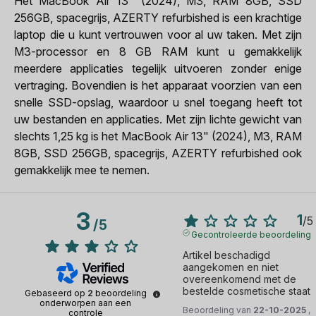
Het MacBook Air 13" (2024), M3, RAM 8GB, SSD
256GB, spacegrijs, AZERTY refurbished is een krachtige
laptop die u kunt vertrouwen voor al uw taken. Met zijn
M3-processor en 8 GB RAM kunt u gemakkelijk
meerdere applicaties tegelijk uitvoeren zonder enige
vertraging. Bovendien is het apparaat voorzien van een
snelle SSD-opslag, waardoor u snel toegang heeft tot
uw bestanden en applicaties. Met zijn lichte gewicht van
slechts 1,25 kg is het MacBook Air 13" (2024), M3, RAM
8GB, SSD 256GB, spacegrijs, AZERTY refurbished ook
gemakkelijk mee te nemen.
3
1
/
5
/
5
Gecontroleerde beoordeling
Artikel beschadigd 
aangekomen en niet 
overeenkomend met de 
bestelde cosmetische staat
Gebaseerd op
2
beoordeling
onderworpen aan een
Beoordeling van
22-10-2025
,
controle