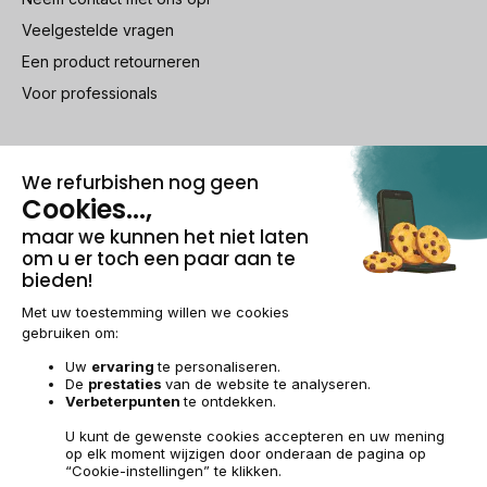
Veelgestelde vragen
Een product retourneren
Voor professionals
100% beveiligde betaling
Wettelijke vermeldingen & AG
Beheer van cookies
Algemene verkoopvoorwaarden
Persoonsgegevens
Toegankelijkheid
Sitemap
BE-NL | €
© 2009-2026 RECOMMERCE - Alle rechten voorbehouden.