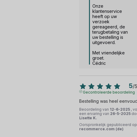
Onze 
klantenservice 
heeft op uw 
verzoek 
gereageerd, de 
terugbetaling van 
uw bestelling is 
uitgevoerd.

Met vriendelijke 
groet.

Cédric
5
/
Gecontroleerde beoordeling
Bestelling was heel eenvoud
Beoordeling van
12-6-2025
, v
een ervaring van
26-5-2025
do
Lisette K.
Oorspronkelijk gepubliceerd op
recommerce.com (de)