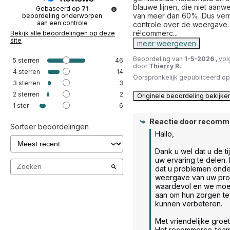
blauwe lijnen, die niet aanwe
Gebaseerd op
71
van meer dan 60%. Dus verre
beoordeling onderworpen
aan een controle
controle over de weergave. Di
ré!commerc
...
Bekijk alle beoordelingen op deze
site
meer weergeven
Beoordeling van
1-5-2026
, vo
5
sterren
46
door
Thierry R.
4
sterren
14
Oorspronkelijk gepubliceerd o
3
sterren
3
2
sterren
2
Originele beoordeling bekijke
1
ster
6
Reactie door
recomm
Sorteer beoordelingen
Hallo,

Dank u wel dat u de t
uw ervaring te delen. H
dat u problemen onde
weergave van uw prod
waardevol en we moed
aan om hun zorgen te 
kunnen verbeteren.

Met vriendelijke groet.
Het recommerce-tea