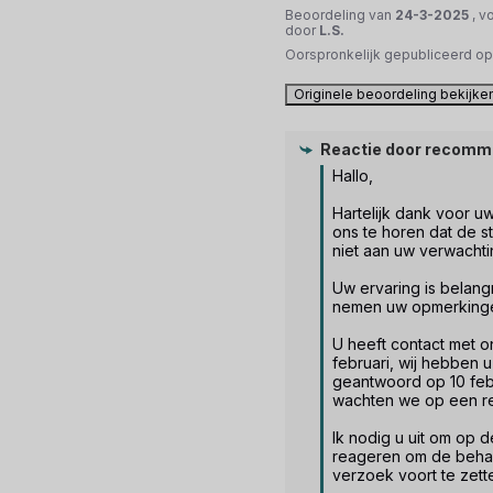
Beoordeling van
24-3-2025
, v
door
L.S.
Oorspronkelijk gepubliceerd o
Originele beoordeling bekijke
Reactie door
recomm
Hallo, 

Hartelijk dank voor uw
ons te horen dat de st
niet aan uw verwachti
Uw ervaring is belangr
nemen uw opmerkingen
U heeft contact met 
februari, wij hebben u 
geantwoord op 10 febr
wachten we op een rea
Ik nodig u uit om op d
reageren om de behan
verzoek voort te zette