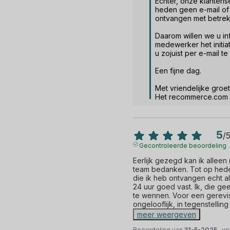
Echter, onze klantense
heden geen e-mail of 
ontvangen met betrekki
Daarom willen we u in
medewerker het initia
u zojuist per e-mail te
Een fijne dag.

Met vriendelijke groet.
Het recommerce.com
5
/
Gecontroleerde beoordeling
Eerlijk gezegd kan ik allee
team bedanken. Tot op hede
die ik heb ontvangen echt als
24 uur goed vast. Ik, die ge
te wennen. Voor een gerevis
ongelooflijk, in tegenstelling 
meer weergeven
Beoordeling van
31-5-2025
, v