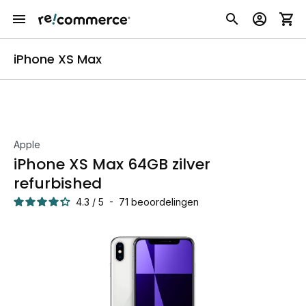
iPhone XS Max
Apple
iPhone XS Max 64GB zilver
refurbished
4.3
/
5
-
71
beoordelingen