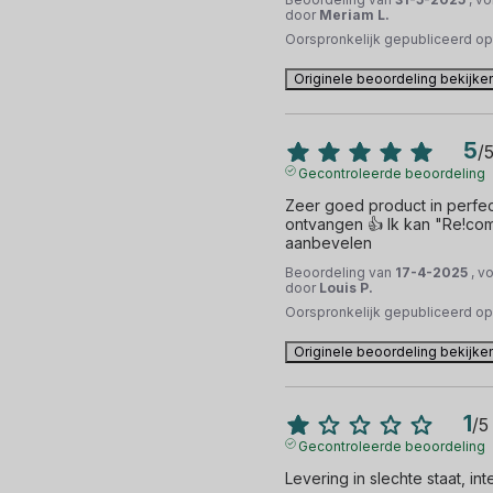
door
Meriam L.
Oorspronkelijk gepubliceerd o
Originele beoordeling bekijke
5
/
Gecontroleerde beoordeling
Zeer goed product in perfect
ontvangen 👍 Ik kan "Re!com
aanbevelen
Beoordeling van
17-4-2025
, v
door
Louis P.
Oorspronkelijk gepubliceerd o
Originele beoordeling bekijke
1
/
5
Gecontroleerde beoordeling
Levering in slechte staat, in