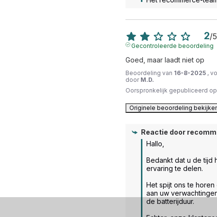
2
/
5
Gecontroleerde beoordeling
Goed, maar laadt niet op
Beoordeling van
16-8-2025
, v
door
M.D.
Oorspronkelijk gepubliceerd o
Originele beoordeling bekijke
Reactie door
recomm
Hallo,

Bedankt dat u de tijd
ervaring te delen.

Het spijt ons te horen 
aan uw verwachtingen 
de batterijduur.
