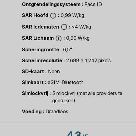
Ontgrendelingssysteem
Face ID
SAR Hoofd
0,99 W/kg
SAR ledematen
<4 W/kg
SAR Lichaam
0,99 W/kg
Schermgrootte
6,5"
Schermresolutie
2 688 x 1 242 pixels
SD-kaart
Neen
Simkaart
eSIM, Bluetooth
Simlockvrij
Simlockvrij (met alle providers te
gebruiken)
Voeding
Draadloos
4.3