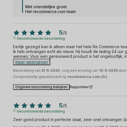
Met vriendelijke groet.

Het recommerce.com team
5
/
5
Gecontroleerde beoordeling
Eerlijk gezegd kan ik alleen maar het hele Re Commerce-te
ik heb ontvangen echt als nieuw. Hij houdt de lading 24 uur g
wennen. Voor een gereviseerd product is het ongelooflijk, in
meer weergeven
Beoordeling van
31-5-2025
, volg een ervaring van
10-5-2025
doo
Oorspronkelijk gepubliceerd op
recommerce.com (fr)
Originele beoordeling bekijken
Rapporteer
5
/
5
Gecontroleerde beoordeling
Zeer goed product in perfecte staat, zeer snel ontvangen 