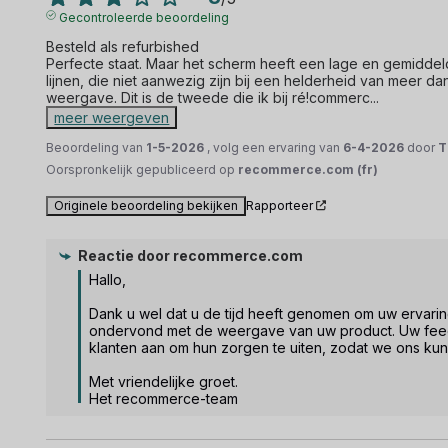
Gecontroleerde beoordeling
Besteld als refurbished

Perfecte staat. Maar het scherm heeft een lage en gemiddeld
lijnen, die niet aanwezig zijn bij een helderheid van meer d
weergave. Dit is de tweede die ik bij ré!commerc
...
meer weergeven
Beoordeling van
1-5-2026
, volg een ervaring van
6-4-2026
door
T
Oorspronkelijk gepubliceerd op
recommerce.com (fr)
Originele beoordeling bekijken
Rapporteer
Reactie door
recommerce.com
Hallo,

Dank u wel dat u de tijd heeft genomen om uw ervaring
ondervond met de weergave van uw product. Uw fee
klanten aan om hun zorgen te uiten, zodat we ons kun
Met vriendelijke groet.

Het recommerce-team