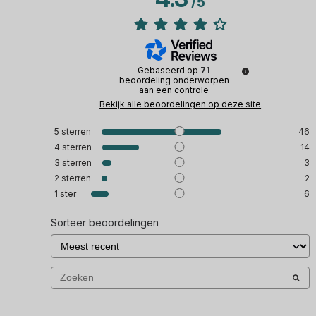
/
5
Gebaseerd op
71
beoordeling onderworpen
aan een controle
Bekijk alle beoordelingen op deze site
5
sterren
46
4
sterren
14
3
sterren
3
2
sterren
2
1
ster
6
Sorteer beoordelingen