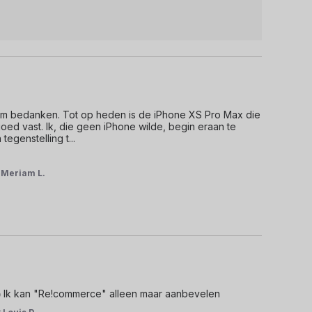
am bedanken. Tot op heden is de iPhone XS Pro Max die 
oed vast. Ik, die geen iPhone wilde, begin eraan te 
 tegenstelling t
...
r
Meriam L.
👍 Ik kan "Re!commerce" alleen maar aanbevelen