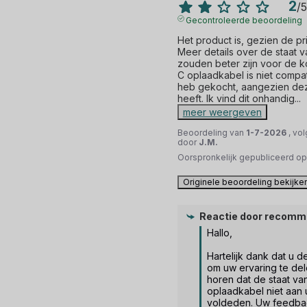
2
/
5
Gecontroleerde beoordeling
Het product is, gezien de pri
Meer details over de staat 
zouden beter zijn voor de 
C oplaadkabel is niet compat
heb gekocht, aangezien de
heeft. Ik vind dit onhandig
...
meer weergeven
Beoordeling van
1-7-2026
, vo
door
J.M.
Oorspronkelijk gepubliceerd o
Originele beoordeling bekijke
Reactie door
recomm
Hallo,

Hartelijk dank dat u d
om uw ervaring te delen
horen dat de staat va
oplaadkabel niet aan 
voldeden. Uw feedbac