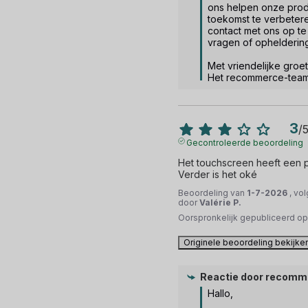
ons helpen onze prod
toekomst te verbeteren
contact met ons op t
vragen of opheldering
Met vriendelijke groet.
Het recommerce-tea
3
/
Gecontroleerde beoordeling
Het touchscreen heeft een p
Verder is het oké
Beoordeling van
1-7-2026
, vo
door
Valérie P.
Oorspronkelijk gepubliceerd o
Originele beoordeling bekijke
Reactie door
recomm
Hallo,  
