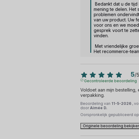
 Bedankt dat u de tijd heeft genomen om uw 
mening te delen. Het sp
problemen ondervindt
van uw product. Uw fe
voor ons en we moedi
gesprek voort te zett
vinden.  

 Met vriendelijke groet.

Het recommerce-tea
5
/
Gecontroleerde beoordeling
Voldoet aan mijn bestelling,
verpakking.
Beoordeling van
11-5-2026
, v
door
Aimée D.
Oorspronkelijk gepubliceerd o
Originele beoordeling bekijke