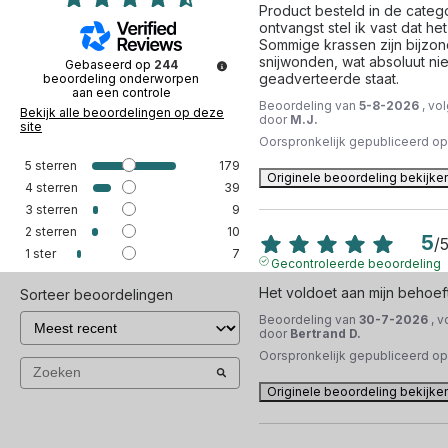
Product besteld in de categor
ontvangst stel ik vast dat het
Sommige krassen zijn bijzond
snijwonden, wat absoluut ni
Gebaseerd op
244
geadverteerde staat.
beoordeling onderworpen
aan een controle
Beoordeling van
5-8-2026
, vo
Bekijk alle beoordelingen op deze
door
M.J.
site
Oorspronkelijk gepubliceerd o
5
sterren
179
Originele beoordeling bekijke
4
sterren
39
3
sterren
9
2
sterren
10
5
/
1
ster
7
Gecontroleerde beoordeling
Het voldoet aan mijn behoef
Sorteer beoordelingen
Beoordeling van
30-7-2026
, 
door
Bertrand D.
Oorspronkelijk gepubliceerd o
Originele beoordeling bekijke