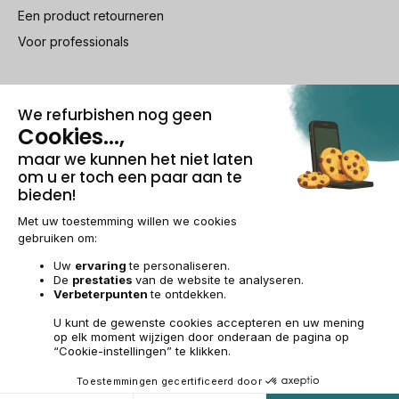
Een product retourneren
Voor professionals
100% beveiligde betaling
Wettelijke vermeldingen & AG
Beheer van cookies
Algemene verkoopvoorwaarden
Persoonsgegevens
Toegankelijkheid
Sitemap
BE-NL | €
© 2009-2026 RECOMMERCE - Alle rechten voorbehouden.