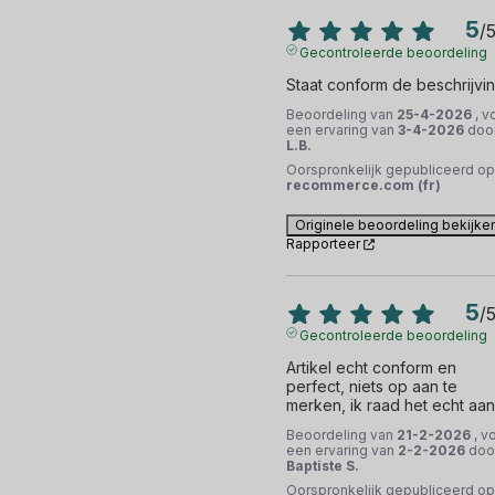
5
/
Gecontroleerde beoordeling
Staat conform de beschrijvi
Beoordeling van
25-4-2026
, v
een ervaring van
3-4-2026
doo
L.B.
Oorspronkelijk gepubliceerd op
recommerce.com (fr)
Originele beoordeling bekijke
Rapporteer
5
/
Gecontroleerde beoordeling
Artikel echt conform en 
perfect, niets op aan te 
merken, ik raad het echt aan
Beoordeling van
21-2-2026
, v
een ervaring van
2-2-2026
doo
Baptiste S.
Oorspronkelijk gepubliceerd op