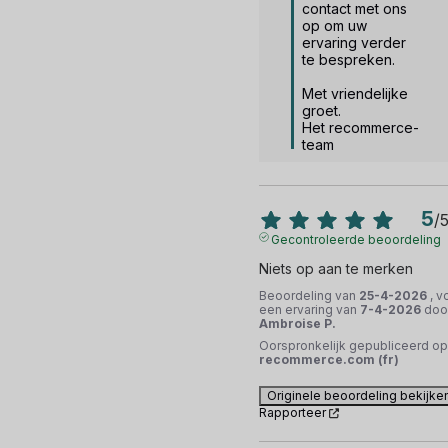
contact met ons 
op om uw 
ervaring verder 
te bespreken.

Met vriendelijke 
groet.

Het recommerce-
team
5
/
Gecontroleerde beoordeling
Niets op aan te merken
Beoordeling van
25-4-2026
, v
een ervaring van
7-4-2026
doo
Ambroise P.
Oorspronkelijk gepubliceerd op
recommerce.com (fr)
Originele beoordeling bekijke
Rapporteer