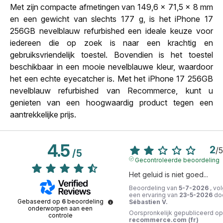
Met zijn compacte afmetingen van 149,6 x 71,5 x 8 mm
en een gewicht van slechts 177 g, is het iPhone 17
256GB nevelblauw refurbished een ideale keuze voor
iedereen die op zoek is naar een krachtig en
gebruiksvriendelijk toestel. Bovendien is het toestel
beschikbaar in een mooie nevelblauwe kleur, waardoor
het een echte eyecatcher is. Met het iPhone 17 256GB
nevelblauw refurbished van Recommerce, kunt u
genieten van een hoogwaardig product tegen een
aantrekkelijke prijs.
4.5
2
/
5
/
5
Gecontroleerde beoordeling
Het geluid is niet goed...
Beoordeling van
5-7-2026
, vo
een ervaring van
23-5-2026
do
Gebaseerd op
6
beoordeling
Sébastien V.
onderworpen aan een
Oorspronkelijk gepubliceerd op
controle
recommerce.com (fr)