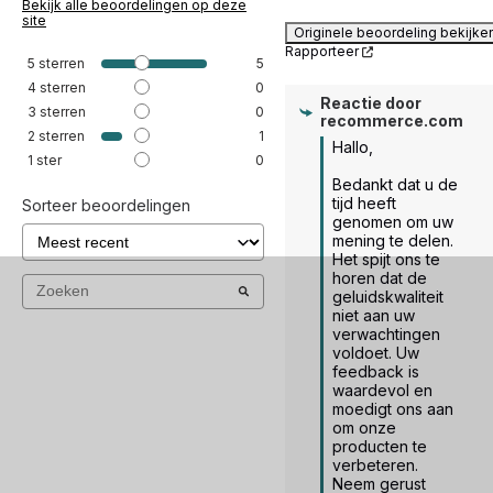
Bekijk alle beoordelingen op deze
site
Originele beoordeling bekijke
Rapporteer
5
sterren
5
4
sterren
0
Reactie door
3
sterren
0
recommerce.com
2
sterren
1
Hallo,

1
ster
0
Bedankt dat u de 
tijd heeft 
Sorteer beoordelingen
genomen om uw 
mening te delen. 
Het spijt ons te 
horen dat de 
geluidskwaliteit 
niet aan uw 
verwachtingen 
voldoet. Uw 
feedback is 
waardevol en 
moedigt ons aan 
om onze 
producten te 
verbeteren. 
Neem gerust 