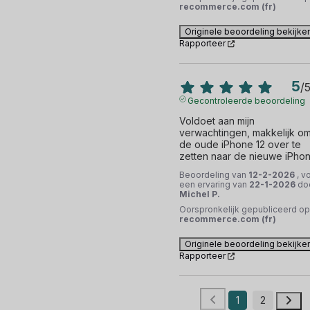
recommerce.com (fr)
Originele beoordeling bekijke
Rapporteer
5
/
Gecontroleerde beoordeling
Voldoet aan mijn 
verwachtingen, makkelijk om
de oude iPhone 12 over te 
zetten naar de nieuwe iPhon
Beoordeling van
12-2-2026
, v
een ervaring van
22-1-2026
do
Michel P.
Oorspronkelijk gepubliceerd op
recommerce.com (fr)
Originele beoordeling bekijke
Rapporteer
1
2