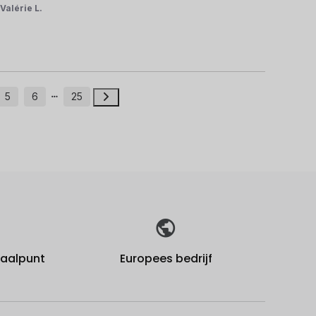
r
Valérie L.
5
6
25
fhaalpunt
Europees bedrijf