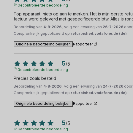
Gecontroleerde beoordeling
Top apparaat, niets op aan te merken. Het is mijn eerste ref
factuur werd geleverd met gespecificeerde btw. Alles is ro
Beoordeling van
4-8-2026
, volg een ervaring van
26-7-2026
doo
Oorspronkelijk gepubliceerd op
refurbished.vodafone.de (de)
Originele beoordeling bekijken
Rapporteer
5
/
5
Gecontroleerde beoordeling
Precies zoals besteld
Beoordeling van
4-8-2026
, volg een ervaring van
24-7-2026
doo
Oorspronkelijk gepubliceerd op
refurbished.vodafone.de (de)
Originele beoordeling bekijken
Rapporteer
5
/
5
Gecontroleerde beoordeling