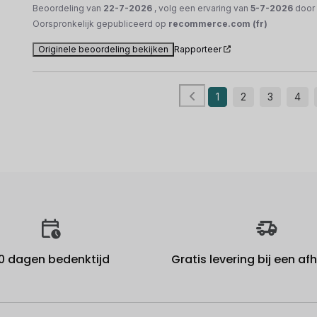
Beoordeling van
22-7-2026
, volg een ervaring van
5-7-2026
doo
Oorspronkelijk gepubliceerd op
recommerce.com (fr)
Originele beoordeling bekijken
Rapporteer
1
2
3
4
0 dagen bedenktijd
Gratis levering bij een a