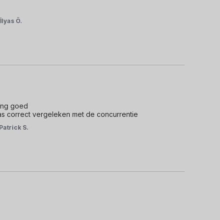
r
İlyas Ö.
ing goed 

as correct vergeleken met de concurrentie
Patrick S.