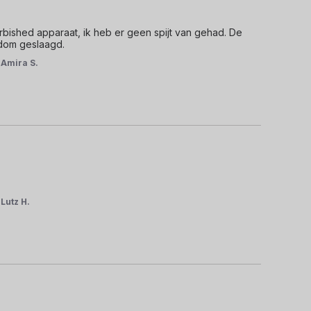
urbished apparaat, ik heb er geen spijt van gehad. De 
ndom geslaagd.
r
Amira S.
r
Lutz H.