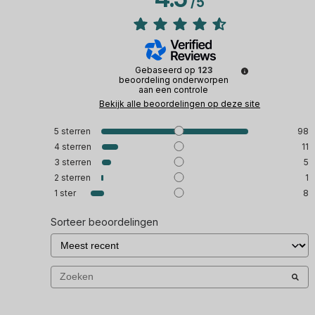
/
5
Gebaseerd op
123
beoordeling onderworpen
aan een controle
Bekijk alle beoordelingen op deze site
5
sterren
98
4
sterren
11
3
sterren
5
2
sterren
1
1
ster
8
Sorteer beoordelingen