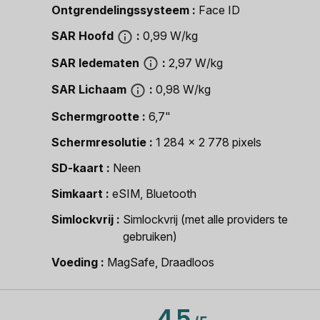
Ontgrendelingssysteem
Face ID
SAR Hoofd
0,99 W/kg
SAR ledematen
2,97 W/kg
SAR Lichaam
0,98 W/kg
Schermgrootte
6,7"
Schermresolutie
1 284 x 2 778 pixels
SD-kaart
Neen
Simkaart
eSIM, Bluetooth
Simlockvrij
Simlockvrij (met alle providers te
gebruiken)
Voeding
MagSafe, Draadloos
4.5