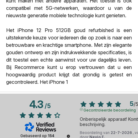
kunt maken met andere apparaten. Het toestel is ook
compatibel met 5G-netwerken, waardoor u van de
nieuwste generatie mobiele technologie kunt genieten.
Het iPhone 12 Pro 512GB goud refurbished is een
uitstekende keuze voor iedereen die op zoek is naar een
betrouwbare en krachtige smartphone. Met zijn elegante
gouden ontwerp en zijn indrukwekkende specificaties, is
dit toestel een echte aanwinst voor uw dagelijks leven.
Bij Recommerce kunt u erop vertrouwen dat u een
hoogwaardig product krijgt dat grondig is getest en
gecontroleerd. Het iPhone 1
4.3
5
/
/
5
Gecontroleerde beoordeling
Onberispelijk apparaat! Kom
beschrijving.
Beoordeling van
22-7-2026
, 
Gebaseerd op
154
door
Nevio F.