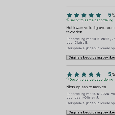
5
/
Gecontroleerde beoordeling
Het kwam volledig overeen me
tevreden
Beoordeling van
18-6-2026
, v
door
Claire B.
Oorspronkelijk gepubliceerd o
Originele beoordeling bekijke
5
/
Gecontroleerde beoordeling
Niets op aan te merken
Beoordeling van
15-5-2026
, v
door
Jean-Olivier J.
Oorspronkelijk gepubliceerd o
Originele beoordeling bekijke