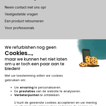
Neem contact met ons opr
Veelgestelde vragen
Een product retourneren
Voor professionals
100% beveiligde betaling
Wettelijke vermeldingen & AG
Beheer van cookies
Algemene verkoopvoorwaarden
Persoonsgegevens
Toegankelijkheid
Sitemap
BE-NL | €