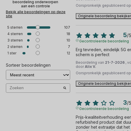
beoordeling onderworpen
Oorspronkelijk gepubliceerd o
aan een controle
Bekijk alle beoordelingen op deze
site
Originele beoordeling bekijke
5
sterren
107
4
sterren
18
5
/
3
sterren
10
Gecontroleerde beoordeling
2
sterren
7
Erg tevreden, eindelijk 5G en
1
ster
12
scherm is perfect
Beoordeling van
21-7-2026
, v
Sorteer beoordelingen
door
Alix V.
Oorspronkelijk gepubliceerd o
Originele beoordeling bekijke
3
/
Gecontroleerde beoordeling
Prijs-kwaliteitverhouding een
refurbished product dat duur
zonder het extraatje dat het