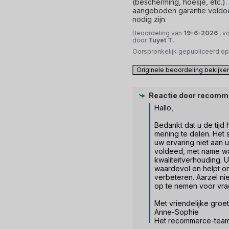
(bescherming, hoesje, etc.).
aangeboden garantie voldoet
nodig zijn.
Beoordeling van
19-6-2026
, v
door
Tuyet T.
Oorspronkelijk gepubliceerd o
Originele beoordeling bekijke
Reactie door
recomm
Hallo,

Bedankt dat u de tijd
mening te delen. Het s
uw ervaring niet aan 
voldeed, met name wat
kwaliteitverhouding. 
waardevol en helpt o
verbeteren. Aarzel nie
op te nemen voor vrag
Met vriendelijke groet.
Anne-Sophie

Het recommerce-tea