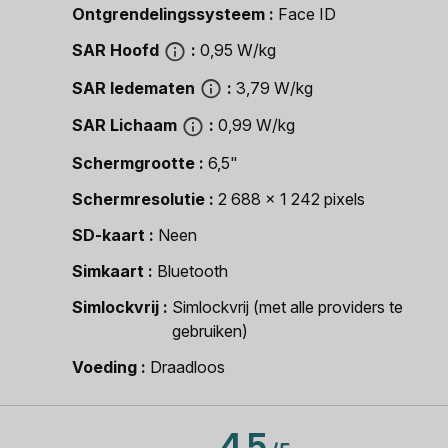
Ontgrendelingssysteem
Face ID
SAR Hoofd
0,95 W/kg
SAR ledematen
3,79 W/kg
SAR Lichaam
0,99 W/kg
Schermgrootte
6,5"
Schermresolutie
2 688 x 1 242 pixels
SD-kaart
Neen
Simkaart
Bluetooth
Simlockvrij
Simlockvrij (met alle providers te
gebruiken)
Voeding
Draadloos
4.5