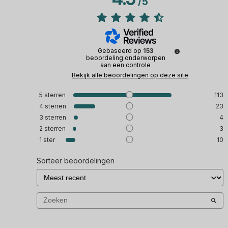
/
5
Gebaseerd op
153
beoordeling onderworpen
aan een controle
Bekijk alle beoordelingen op deze site
5
sterren
113
4
sterren
23
3
sterren
4
2
sterren
3
1
ster
10
Sorteer beoordelingen