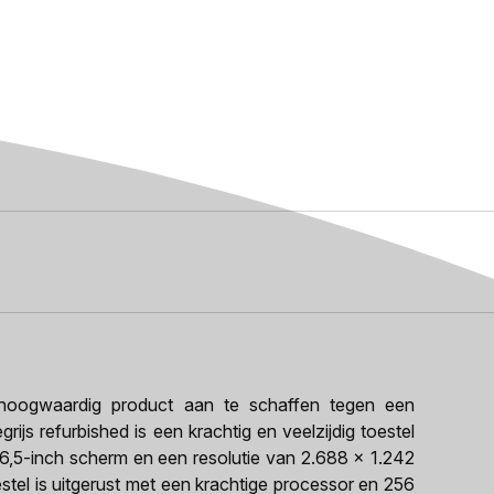
oogwaardig product aan te schaffen tegen een
ijs refurbished is een krachtig en veelzijdig toestel
 6,5-inch scherm en een resolutie van 2.688 x 1.242
estel is uitgerust met een krachtige processor en 256