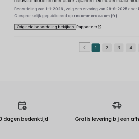
nieuwste modellen met platte zijkanten. Dit model maakt mooie
Beoordeling van
1-1-2026
, volg een ervaring van
29-9-2025
door
Oorspronkelijk gepubliceerd op
recommerce.com (fr)
Originele beoordeling bekijken
Rapporteer
1
2
3
4
0 dagen bedenktijd
Gratis levering bij een a