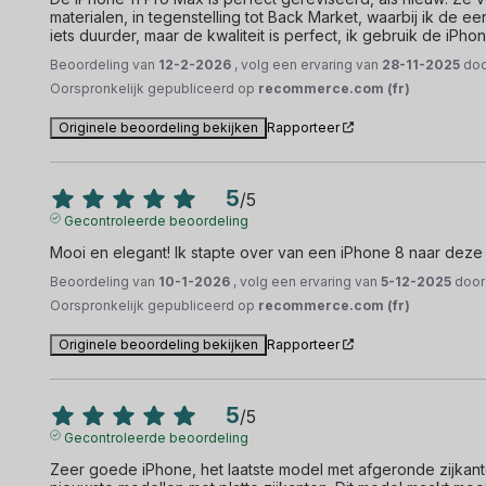
materialen, in tegenstelling tot Back Market, waarbij ik de
iets duurder, maar de kwaliteit is perfect, ik gebruik de iPh
Beoordeling van
12-2-2026
, volg een ervaring van
28-11-2025
do
Oorspronkelijk gepubliceerd op
recommerce.com (fr)
Originele beoordeling bekijken
Rapporteer
5
/
5
Gecontroleerde beoordeling
Mooi en elegant! Ik stapte over van een iPhone 8 naar deze 
Beoordeling van
10-1-2026
, volg een ervaring van
5-12-2025
doo
Oorspronkelijk gepubliceerd op
recommerce.com (fr)
Originele beoordeling bekijken
Rapporteer
5
/
5
Gecontroleerde beoordeling
Zeer goede iPhone, het laatste model met afgeronde zijkan