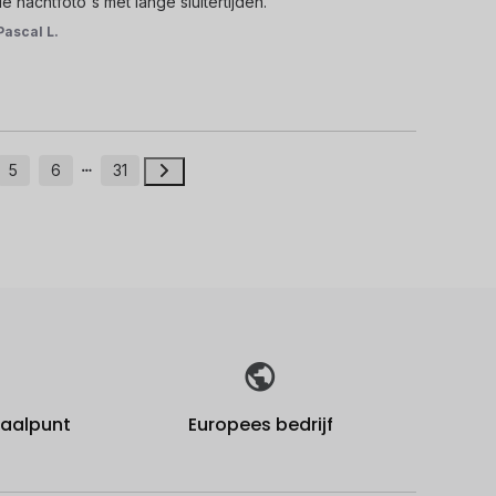
 nachtfoto's met lange sluitertijden.
Pascal L.
5
6
31
fhaalpunt
Europees bedrijf