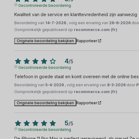
Gecontroleerde beoordeling
Kwaliteit van de service en klanttevredenheid zijn aanwezig
Beoordeling van
14-7-2026
, volg een ervaring van
26-6-2026
doo
Oorspronkelijk gepubliceerd op
recommerce.com (fr)
Originele beoordeling bekijken
Rapporteer
4
/
5
Gecontroleerde beoordeling
Telefoon in goede staat en komt overeen met de online besc
Beoordeling van
5-4-2026
, volg een ervaring van
8-3-2026
door
P
Oorspronkelijk gepubliceerd op
recommerce.com (fr)
Originele beoordeling bekijken
Rapporteer
5
/
5
Gecontroleerde beoordeling
De iPhone 11 Pro Max is perfect gereviseerd, als nieuw! Z