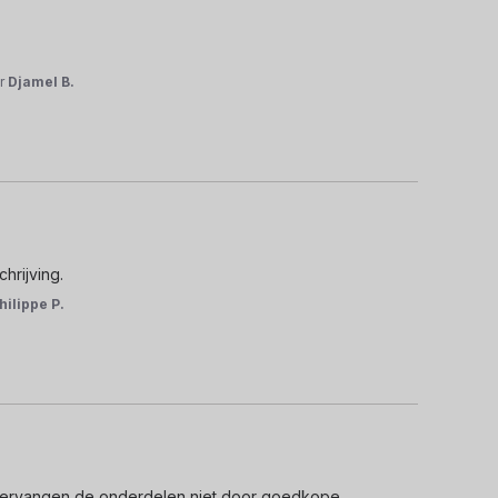
r
Djamel B.
hrijving.
hilippe P.
e vervangen de onderdelen niet door goedkope 