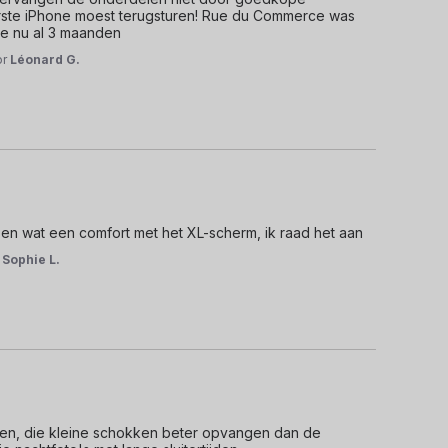
 eerste iPhone moest terugsturen! Rue du Commerce was 
one nu al 3 maanden
or
Léonard G.
en wat een comfort met het XL-scherm, ik raad het aan 
r
Sophie L.
ten, die kleine schokken beter opvangen dan de 